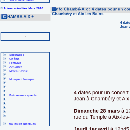
Vos commentaires
Autres actualités Mars 2010
I
nfo Chambé-Aix : 4 dates pour un con
Chambéry et Aix les Bains
C
HAMBE-AIX
+
4 dat
Jean 
-
Spectacles
Cinéma
Festivals
Actualités
Météo Savoie
Musique Classique
4 dates pour un concert 
Evènements sportifs
Jean à Chambéry et Aix 
Dimanche 28 mars
à 17
rue du Temple à Aix-les
toutes les rubriques
Jeudi 1er avril
à 12h45 