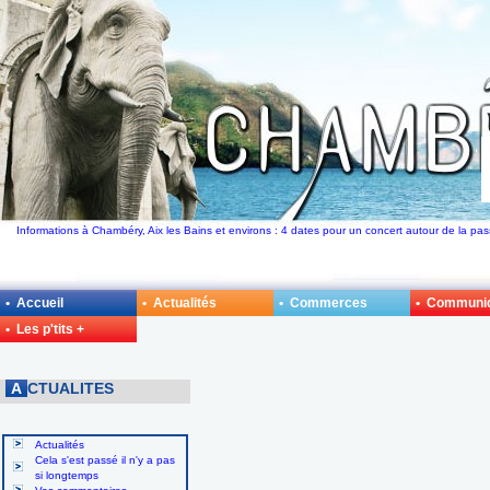
Informations à Chambéry, Aix les Bains et environs : 4 dates pour un concert autour de la pa
• Accueil
• Actualités
• Commerces
• Communi
• Les p'tits +
A
CTUALITES
Actualités
Cela s'est passé il n'y a pas
si longtemps