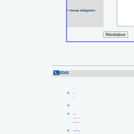
* champ obligatoire
L
IENS
-
--
---
-------
-------
--------