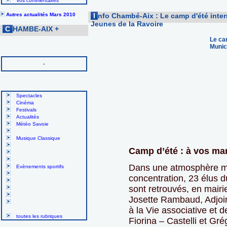
Vos commentaires
Autres actualités Mars 2010
I
nfo Chambé-Aix : Le camp d'été inter
Jeunes de la Ravoire
C
HAMBE-AIX
+
Le ca
Munic
-
Spectacles
Cinéma
Festivals
Actualités
Météo Savoie
Musique Classique
Camp d’été : à vos m
Dans une atmosphère mêl
Evènements sportifs
concentration, 23 élus d
sont retrouvés, en mairi
Josette Rambaud, Adjoin
à la Vie associative et d
toutes les rubriques
Fiorina – Castelli et Gr