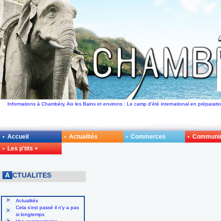
Informations à Chambéry, Aix les Bains et environs : Le camp d'été international en préparat
• Accueil
• Actualités
• Commerces
• Communi
• Les p'tits +
A
CTUALITES
Actualités
Cela s'est passé il n'y a pas
si longtemps