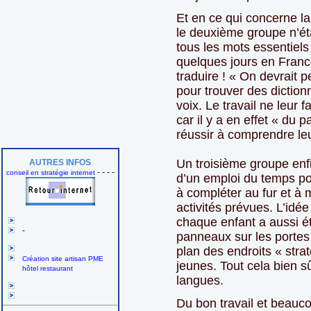
Et en ce qui concerne la
le deuxième groupe n’étai
tous les mots essentiels
quelques jours en Fran
traduire ! « On devrait p
pour trouver des dictio
voix. Le travail ne leur f
car il y a en effet « du 
réussir à comprendre le
Un troisième groupe enfi
AUTRES INFOS
- - - -
conseil en stratégie internet
d’un emploi du temps po
à compléter au fur et à
activités prévues. L’idé
chaque enfant a aussi ét
-
panneaux sur les portes
plan des endroits « str
Création site artisan PME
jeunes. Tout cela bien sû
hôtel restaurant
langues.
Du bon travail et beauc