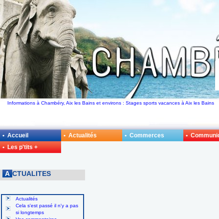
Informations à Chambéry, Aix les Bains et environs : Stages sports vacances à Aix les Bains
• Accueil
• Actualités
• Commerces
• Communi
• Les p'tits +
A
CTUALITES
Actualités
Cela s'est passé il n'y a pas
si longtemps