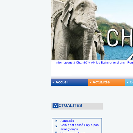
Informations à Chambéry, Aix les Bains et environs : R
• Accueil
• Actualités
• 
A
CTUALITES
Actualités
Cela s'est passé il n'y a pas
si longtemps