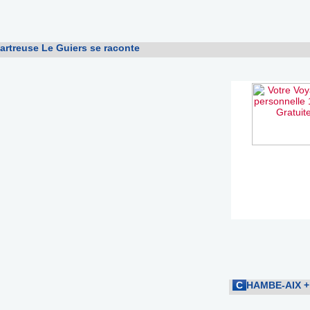
rtreuse Le Guiers se raconte
C
HAMBE-AIX
+