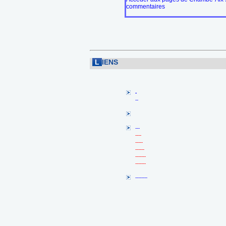
commentaires
L
IENS
-
--
---
----
-----
------
-------
-------
--------