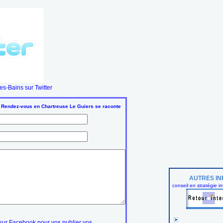
s-Bains sur Twitter
: Rendez-vous en Chartreuse Le Guiers se raconte
AUTRES IN
conseil en stratégie in
ur Facebook pour vos publier vos