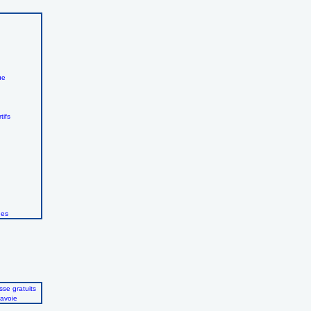
ue
tifs
ues
se gratuits
avoie