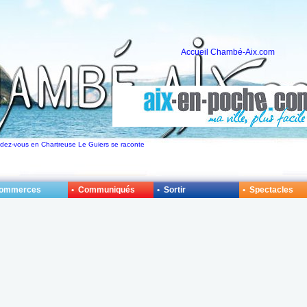
Accueil Chambé-Aix.com
endez-vous en Chartreuse Le Guiers se raconte
Commerces
• Communiqués
• Sortir
• Spectacles