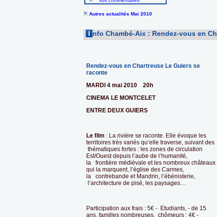
Vos commentaires
Autres actualités Mai 2010
I
nfo Chambé-Aix : Rendez-vous en Cha
Rendez-vous en Chartreuse Le Guiers se
raconte
MARDI 4 mai 2010 20h
CINEMA LE MONTCELET
ENTRE DEUX GUIERS
Le film
: La rivière se raconte. Elle évoque les
territoires très variés qu’elle traverse, suivant des
thématiques fortes : les zones de circulation
Est/Ouest depuis l’aube de l’humanité,
la frontière médiévale et les nombreux châteaux
qui la marquent, l’église des Carmes,
la contrebande et Mandrin, l’ébénisterie,
l’architecture de pisé, les paysages…
Participation aux frais : 5€ - Etudiants, - de 15
ans, familles nombreuses, chômeurs : 4€ -