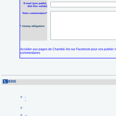
E-mail (non publié,
doit être valide)
Votre commentaire*
* champ obligatoire
Accéder aux pages de Chambé-Aix sur Facebook pour vos publier 
commentaires
L
IENS
-
--
---