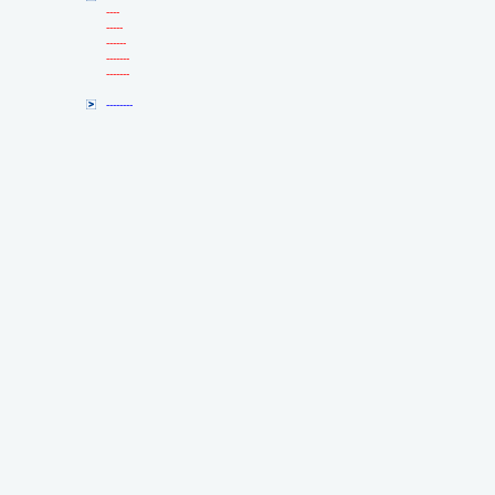
----
-----
------
-------
-------
--------