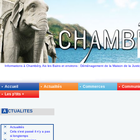
Informations à Chambéry, Aix les Bains et environs : Déménagement de la Maison de la Justice
• Accueil
• Actualités
• Commerces
• Communi
• Les p'tits +
A
CTUALITES
Actualités
Cela s'est passé il n'y a pas
si longtemps