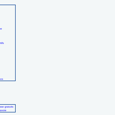
ue
tifs
ues
se gratuits
avoie