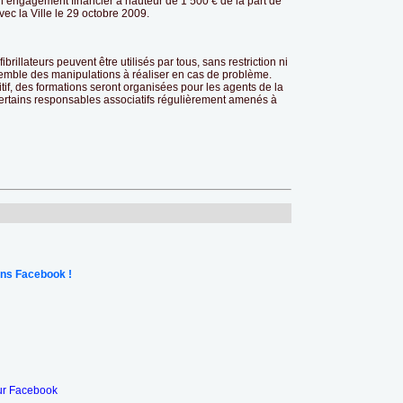
d’un engagement financier à hauteur de 1 500 € de la part de
ec la Ville le 29 octobre 2009.
rillateurs peuvent être utilisés par tous, sans restriction ni
semble des manipulations à réaliser en cas de problème.
itif, des formations seront organisées pour les agents de la
e certains responsables associatifs régulièrement amenés à
ns Facebook !
ur Facebook