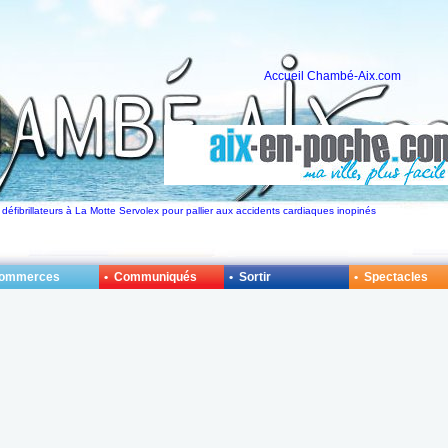
Accueil Chambé-Aix.com
 défibrillateurs à La Motte Servolex pour pallier aux accidents cardiaques inopinés
Commerces
• Communiqués
• Sortir
• Spectacles