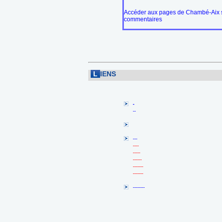
Accéder aux pages de Chambé-Aix s
commentaires
L
IENS
-
--
---
----
-----
------
-------
-------
--------