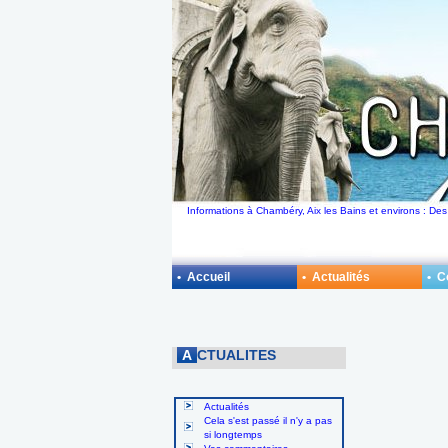
Informations à Chambéry, Aix les Bains et environs : Des
• Accueil
• Actualités
• 
A
CTUALITES
Actualités
Cela s'est passé il n'y a pas
si longtemps