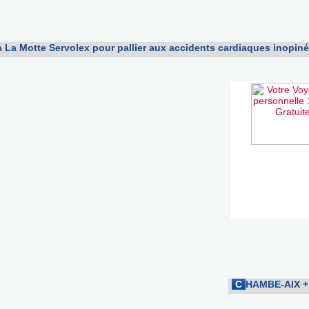
à La Motte Servolex pour pallier aux accidents cardiaques inopin
C
HAMBE-AIX
+