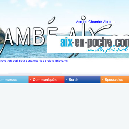
Accueil Chambé-Aix.com
Brevet un outil pour dynamiser les projets innovants
Commerces
• Communiqués
• Sortir
• Spectacles