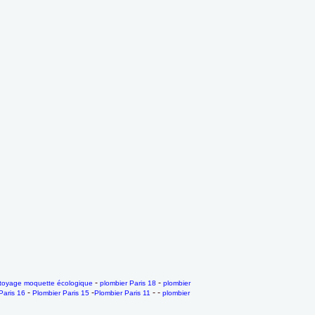
-
-
toyage moquette écologique
plombier Paris 18
plombier
-
-
- -
Paris 16
Plombier Paris 15
Plombier Paris 11
plombier