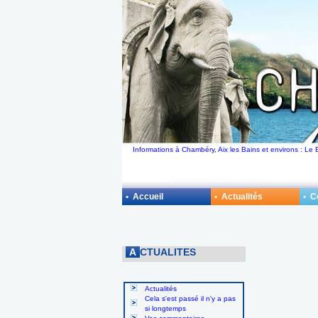
Informations à Chambéry, Aix les Bains et environs : Le 
• Accueil
• Actualités
• 
A
CTUALITES
Actualités
Cela s'est passé il n'y a pas
si longtemps