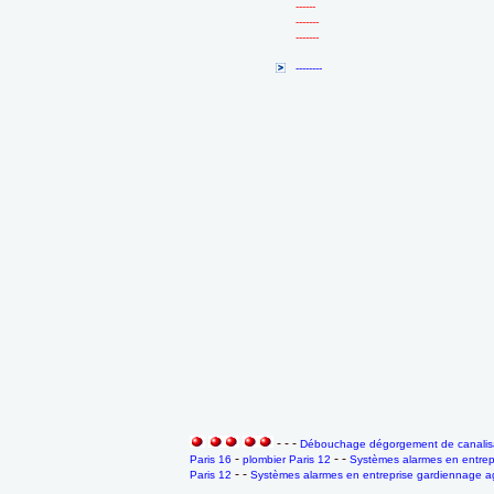
------
-------
-------
--------
- - -
Débouchage dégorgement de canalisa
-
- -
Paris 16
plombier Paris 12
Systèmes alarmes en entrep
- -
Paris 12
Systèmes alarmes en entreprise gardiennage ag