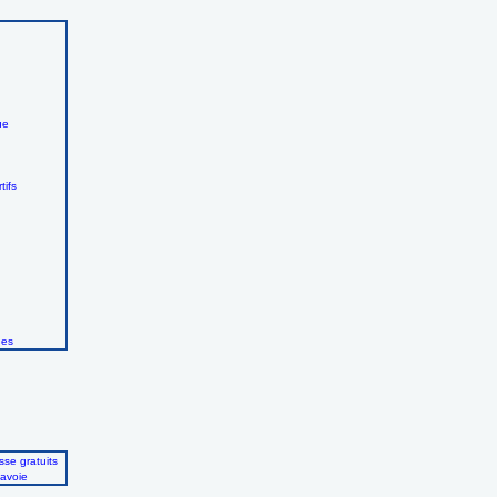
ue
tifs
ues
se gratuits
avoie