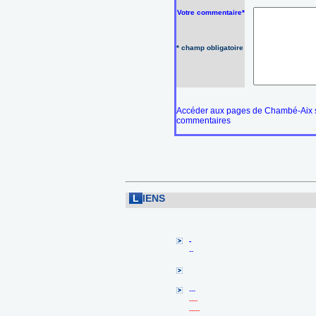
Votre commentaire*
* champ obligatoire
Accéder aux pages de Chambé-Aix s
commentaires
L
IENS
-
--
---
----
-----