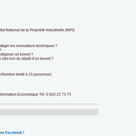
titut National de la Propriété Industrielle (INPI).
otéger les innovations techniques ?
?
déposer un brevet ?
s clés lors du dépôt d’un brevet ?
n
Nombre limité à 15 personnes.
Information Economique Tél. 0 820 22 73 73
ns Facebook !