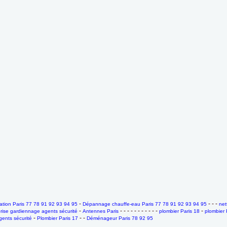
-
- - -
tion Paris 77 78 91 92 93 94 95
Dépannage chauffe-eau Paris 77 78 91 92 93 94 95
net
-
- - - - - - - - - - -
-
rise gardiennage agents sécurité
Antennes Paris
plombier Paris 18
plombier 
-
- -
ents sécurité
Plombier Paris 17
Déménageur Paris 78 92 95