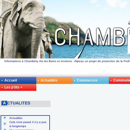
Informations à Chambéry, Aix les Bains et environs : Alpeau un projet de protection de la For
• Accueil
• Actualités
• Commerces
• Communi
• Les p'tits +
A
CTUALITES
Actualités
Cela s'est passé il n'y a pas
si longtemps