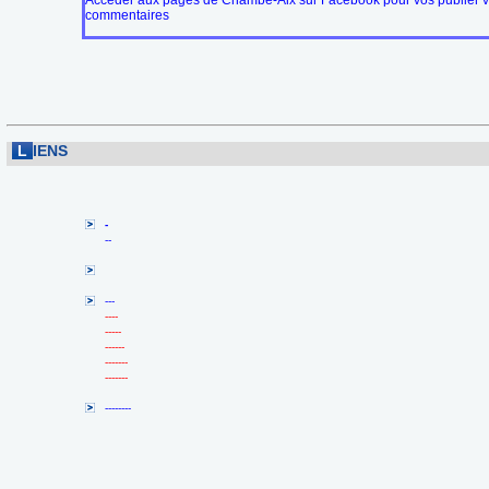
Accéder aux pages de Chambé-Aix sur Facebook pour vos publier 
commentaires
L
IENS
-
--
---
----
-----
------
-------
-------
--------