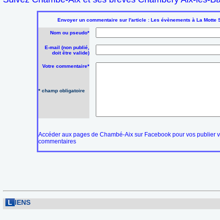
Envoyer un commentaire sur l'article : Les évènements à La Motte 
Nom ou pseudo*
E-mail (non publié,
doit être valide)
Votre commentaire*
* champ obligatoire
Accéder aux pages de Chambé-Aix sur Facebook pour vos publier 
commentaires
L
IENS