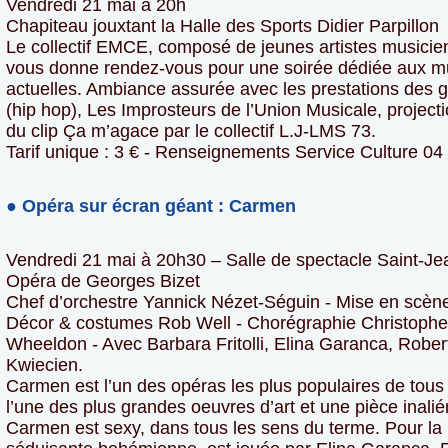
Vendredi 21 mai à 20h
Chapiteau jouxtant la Halle des Sports Didier Parpillon
Le collectif EMCE, composé de jeunes artistes musiciens
vous donne rendez-vous pour une soirée dédiée aux m
actuelles. Ambiance assurée avec les prestations des g
(hip hop), Les Improsteurs de l’Union Musicale, project
du clip Ça m’agace par le collectif L.J-LMS 73.
Tarif unique : 3 € - Renseignements Service Culture 04
● Opéra sur écran géant : Carmen
Vendredi 21 mai à 20h30 – Salle de spectacle Saint-Je
Opéra de Georges Bizet
Chef d’orchestre Yannick Nézet-Séguin - Mise en scène
Décor & costumes Rob Well - Chorégraphie Christophe
Wheeldon - Avec Barbara Fritolli, Elina Garanca, Rober
Kwiecien.
Carmen est l’un des opéras les plus populaires de tous
l’une des plus grandes oeuvres d’art et une pièce inalié
Carmen est sexy, dans tous les sens du terme. Pour la 