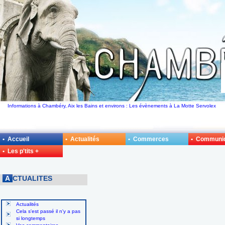
Informations à Chambéry, Aix les Bains et environs : Les évènements à La Motte Servolex
• Accueil
• Actualités
• Commerces
• Communi
• Les p'tits +
A
CTUALITES
Actualités
Cela s'est passé il n'y a pas
si longtemps