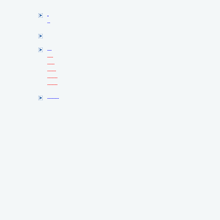
-
--
---
----
-----
------
-------
-------
--------