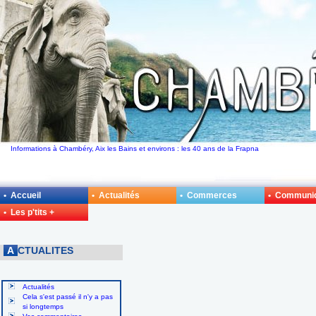
Informations à Chambéry, Aix les Bains et environs : les 40 ans de la Frapna
• Accueil
• Actualités
• Commerces
• Communi
• Les p'tits +
A
CTUALITES
Actualités
Cela s'est passé il n'y a pas
si longtemps