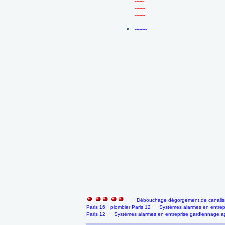
------
-------
-------
--------
- - -
Débouchage dégorgement de canalisa
-
- -
Paris 16
plombier Paris 12
Systèmes alarmes en entrep
- -
Paris 12
Systèmes alarmes en entreprise gardiennage ag