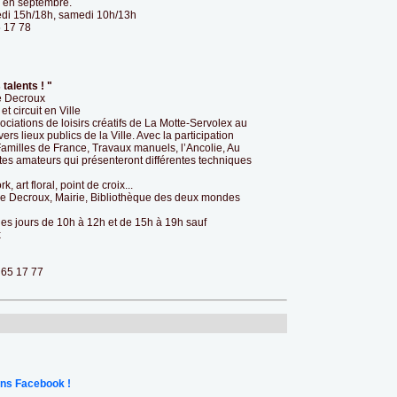
ée en septembre.
redi 15h/18h, samedi 10h/13h
 17 78
talents ! "
le Decroux
t circuit en Ville
iations de loisirs créatifs de La Motte-Servolex au
s lieux publics de la Ville. Avec la participation
 Familles de France, Travaux manuels, l’Ancolie, Au
tes amateurs qui présenteront différentes techniques
 art floral, point de croix...
alle Decroux, Mairie, Bibliothèque des deux mondes
les jours de 10h à 12h et de 15h à 19h sauf
x
 65 17 77
ns Facebook !