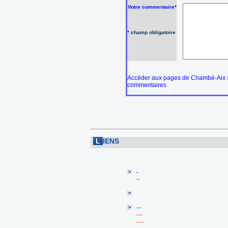
Votre commentaire*
* champ obligatoire
Accéder aux pages de Chambé-Aix s
commentaires
L
IENS
-
--
---
----
-----