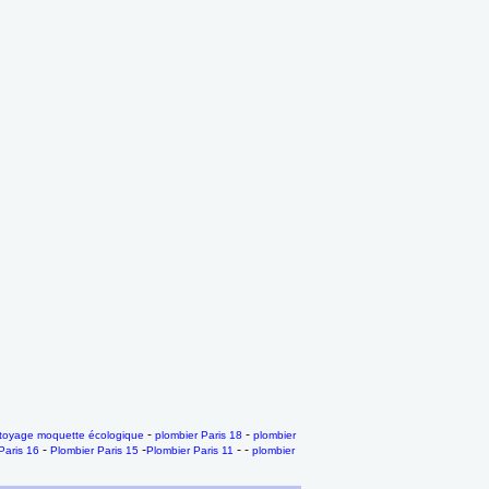
-
-
toyage moquette écologique
plombier Paris 18
plombier
-
-
- -
Paris 16
Plombier Paris 15
Plombier Paris 11
plombier