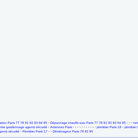
-
- - -
tion Paris 77 78 91 92 93 94 95
Dépannage chauffe-eau Paris 77 78 91 92 93 94 95
net
-
- - - - - - - - - - -
-
rise gardiennage agents sécurité
Antennes Paris
plombier Paris 18
plombier 
-
- -
ents sécurité
Plombier Paris 17
Déménageur Paris 78 92 95