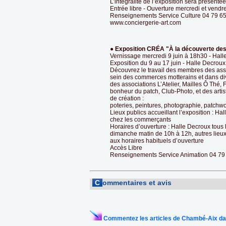
L’intégralité de l’exposition sera présent
Entrée libre - Ouverture mercredi et vend
Renseignements Service Culture 04 79 65
www.conciergerie-art.com
● Exposition CRÉA "À la découverte des 
Vernissage mercredi 9 juin à 18h30 - Hal
Exposition du 9 au 17 juin - Halle Decroux e
Découvrez le travail des membres des assoc
sein des commerces motterains et dans diver
des associations L’Atelier, Mailles Ô Thé,
bonheur du patch, Club-Photo, et des artis
de création :
poteries, peintures, photographie, patchwork,
Lieux publics accueillant l’exposition : H
chez les commerçants
Horaires d’ouverture : Halle Decroux tous 
dimanche matin de 10h à 12h, autres lieu
aux horaires habituels d’ouverture
Accès Libre
Renseignements Service Animation 04 79
C
ommentaires et avis
Commentez les articles de Chambé-Aix da