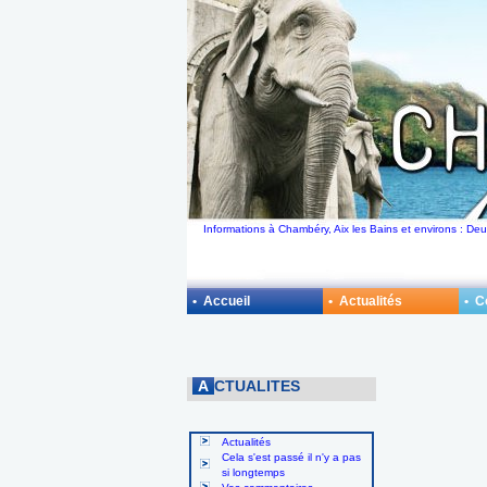
Informations à Chambéry, Aix les Bains et environs : D
• Accueil
• Actualités
• 
A
CTUALITES
Actualités
Cela s'est passé il n'y a pas
si longtemps