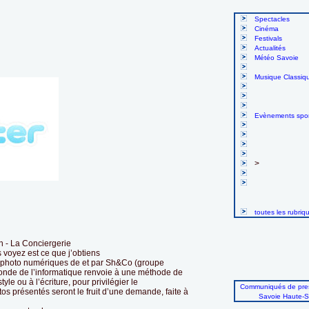
Spectacles
Cinéma
Festivals
Actualités
Météo Savoie
Musique Classiq
Evènements spor
>
toutes les rubriq
n - La Conciergerie
 voyez est ce que j’obtiens
 et photo numériques de et par Sh&Co (groupe
de de l’informatique renvoie à une méthode de
tyle ou à l’écriture, pour privilégier le
Communiqués de pres
otos présentés seront le fruit d’une demande, faite à
Savoie Haute-S