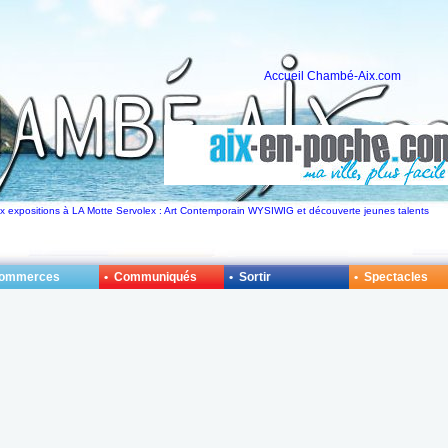
Accueil Chambé-Aix.com
eux expositions à LA Motte Servolex : Art Contemporain WYSIWIG et découverte jeunes talents
Commerces
• Communiqués
• Sortir
• Spectacles