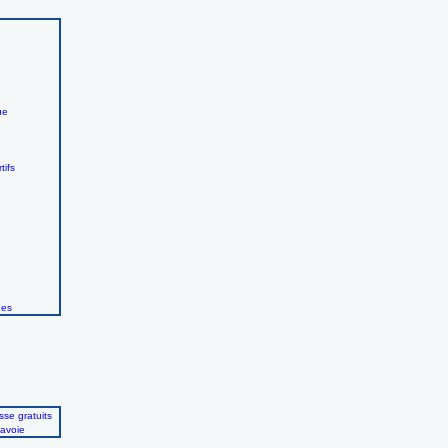
ue
tifs
ues
se gratuits
avoie