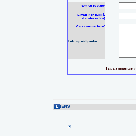
Nom ou pseudo*
E-mail (non publié,
doit être valide)
Votre commentaire*
* champ obligatoire
Les commentaires 
L
IENS
-
--