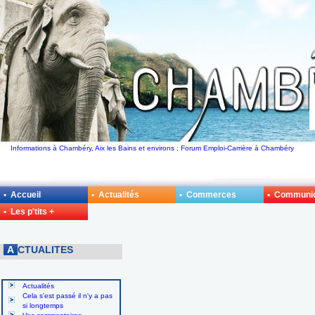
Informations à Chambéry, Aix les Bains et environs : Forum Emploi-Carrière à Chambéry
• Accueil
• Actualités
• Commerces
• Communi
• Les p'tits +
A
CTUALITES
Actualités
Cela s'est passé il n'y a pas
si longtemps