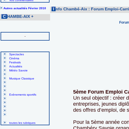
Vos commentaires
Autres actualités Février 2010
I
nfo Chambé-Aix : Forum Emploi-Carr
C
HAMBE-AIX
+
Forum
-
Spectacles
Cinéma
Festivals
Actualités
Météo Savoie
Musique Classique
5ème Forum Emploi Ca
Evènements sportifs
Un seul objectif : créer 
entreprises, jeunes dipl
des offres d’emploi, de 
Pour la 5ème année con
toutes les rubriques
Chambéry Savoie organi