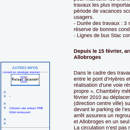
travaux les plus importa
période de vacances scol
usagers.
- Durée des travaux : 3
réserve de bonnes condi
- Lignes de bus Stac co
Depuis le 15 février, a
Allobroges
AUTRES INFOS
- - - -
Dans le cadre des trav
conseil en stratégie internet
entre le pont d’Hyères e
réalisation d’une voie r
propre », Chambéry mét
-
février 2010 au déplace
(direction centre ville) 
Création site artisan PME
devant le parking de l’e
hôtel restaurant
arrêt assurera un regr
et Allobroges en un seul
La circulation n’est pas