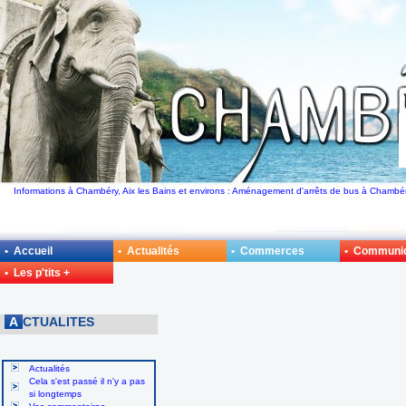
Informations à Chambéry, Aix les Bains et environs : Aménagement d'arrêts de bus à Chambér
• Accueil
• Actualités
• Commerces
• Communi
• Les p'tits +
A
CTUALITES
Actualités
Cela s'est passé il n'y a pas
si longtemps