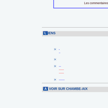
Les commentaires 
L
IENS
-
--
---
-------
-------
--------
A
VOIR SUR CHAMBE-AIX