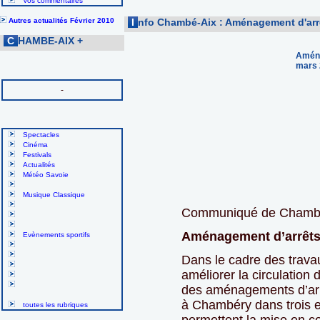
Vos commentaires
Autres actualités Février 2010
I
nfo Chambé-Aix : Aménagement d'arrê
C
HAMBE-AIX
+
Aména
mars 
-
Spectacles
Cinéma
Festivals
Actualités
Météo Savoie
Musique Classique
Communiqué de Chambé
Aménagement d’arrêts
Evènements sportifs
Dans le cadre des travau
améliorer la circulation
des aménagements d’arr
à Chambéry dans trois en
toutes les rubriques