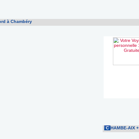
cord à Chambéry
C
HAMBE-AIX
+