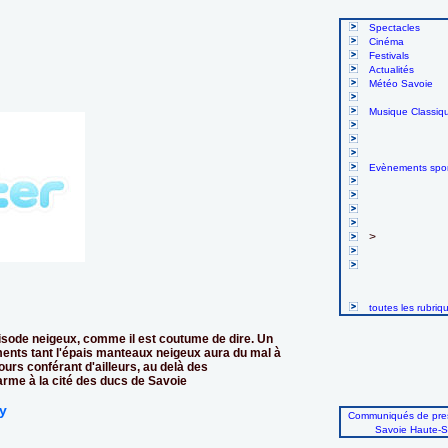
Spectacles
Cinéma
Festivals
Actualités
Météo Savoie
Musique Classiq
Evènements spor
>
toutes les rubriq
isode neigeux, comme il est coutume de dire. Un
ments tant l'épais manteaux neigeux aura du mal à
ours conférant d'ailleurs, au delà des
arme à la cité des ducs de Savoie
y
Communiqués de pres
Savoie Haute-S