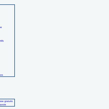
ue
tifs
ues
se gratuits
avoie