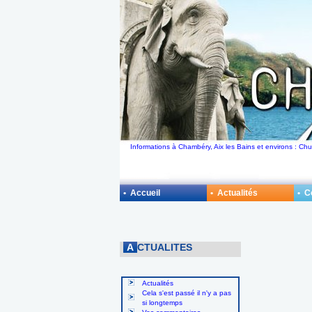
Informations à Chambéry, Aix les Bains et environs : C
• Accueil
• Actualités
• 
A
CTUALITES
Actualités
Cela s'est passé il n'y a pas
si longtemps