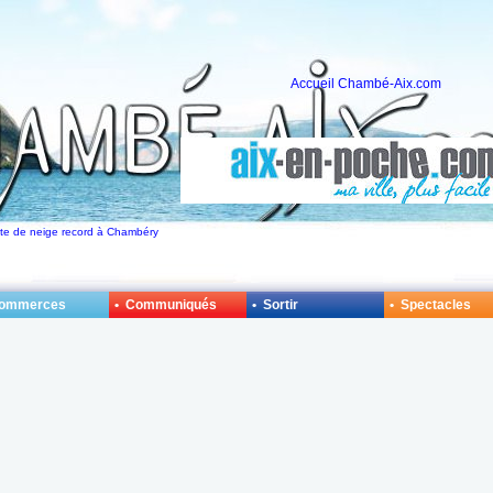
Accueil Chambé-Aix.com
hute de neige record à Chambéry
Commerces
• Communiqués
• Sortir
• Spectacles