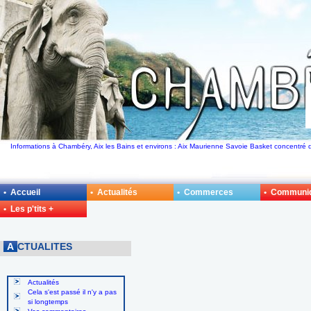
Informations à Chambéry, Aix les Bains et environs : Aix Maurienne Savoie Basket concentré d
• Accueil
• Actualités
• Commerces
• Communi
• Les p'tits +
A
CTUALITES
Actualités
Cela s'est passé il n'y a pas
si longtemps