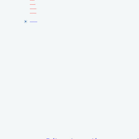
------
-------
-------
--------