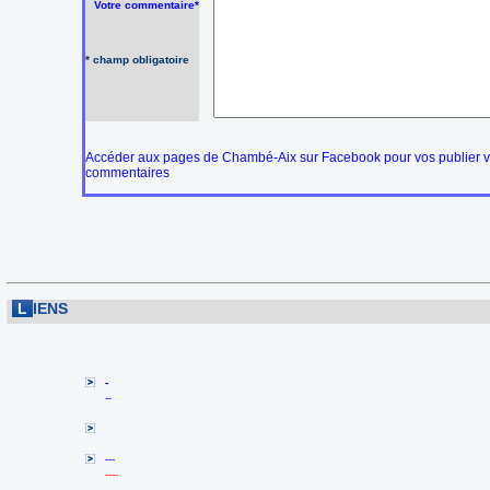
Votre commentaire*
* champ obligatoire
Accéder aux pages de Chambé-Aix sur Facebook pour vos publier 
commentaires
L
IENS
-
--
---
----
-----