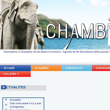
Informations à Chambéry, Aix les Bains et environs : Agenda de fin décembreet début janvier
• Accueil
• Actualités
• Commerces
• Communi
• Les p'tits +
A
CTUALITES
Actualités
Cela s'est passé il n'y a pas
si longtemps