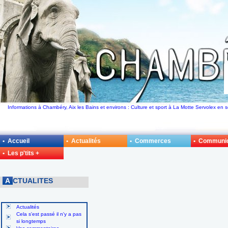
Informations à Chambéry, Aix les Bains et environs : Culture et sport à La Motte Servolex en
• Accueil
• Actualités
• Commerces
• Communi
• Les p'tits +
A
CTUALITES
Actualités
Cela s'est passé il n'y a pas
si longtemps