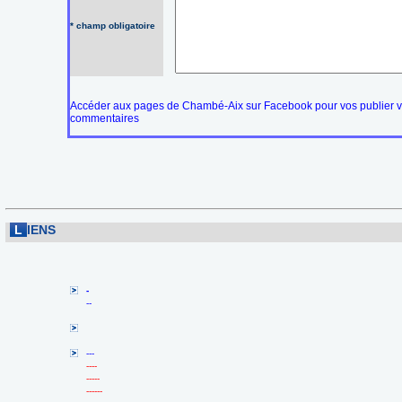
* champ obligatoire
Accéder aux pages de Chambé-Aix sur Facebook pour vos publier 
commentaires
L
IENS
-
--
---
----
-----
------