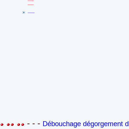
-------
-------
--------
- - -
Débouchage dégorgement de 