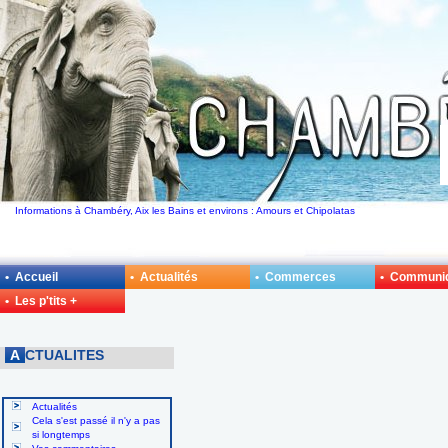
Informations à Chambéry, Aix les Bains et environs : Amours et Chipolatas
• Accueil
• Actualités
• Commerces
• Communi
• Les p'tits +
A
CTUALITES
Actualités
Cela s'est passé il n'y a pas
si longtemps