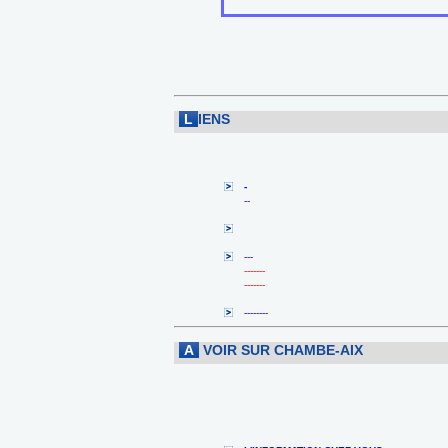
L
IENS
-
--
---
-------
-------
--------
A
VOIR SUR CHAMBE-AIX