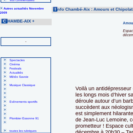
Vos commentaires
Autres actualités Novembre
I
nfo Chambé-Aix : Amours et Chipola
2009
C
HAMBE-AIX
+
Amour
Espace
décemb
-
Spectacles
Cinéma
Festivals
Actualités
Météo Savoie
Musique Classique
Voilà un antidépresseur 
les longs mois d’hiver s
déroule autour d’un bar
Evènements sportifs
succèdent aux néologisme
est simplement hilarante
Plombier Essonne 91
de Jean-Luc Lemoine, ce
prometteur ! Espace cul
toutes les rubriques
décembre à 20h30 – Tari