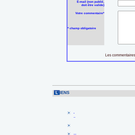
E-mail (non publié,
doit être valide)
Votre commentaire*
* champ obligatoire
Les commentaires 
L
IENS
-
--
---