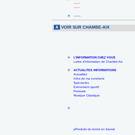
-------
-------
--------
A
VOIR SUR CHAMBE-AIX
L'INFORMATION CHEZ VOUS
Lettre d'information de Chambé-Aix
ACTUALITES INFORMATIONS
Actualités
Infos de ma commune
Spectacles
Evènement sportif
Festivals
Musique Classique
pProduits du terroir en Savoie