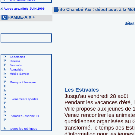
Vos commentaires
Autres actualités JUIN 2009
I
nfo Chambé-Aix : début aout à la Mot
C
HAMBE-AIX
+
début
-
Spectacles
Cinéma
Festivals
Actualités
Météo Savoie
Musique Classique
Les Estivales
Jusqu’au vendredi 28 août
Evènements sportifs
Pendant les vacances d'été, 
Ville propose aux jeunes de 1
Venez rencontrer les animateu
Plombier Essonne 91
quotidiennes organisées au G
transformé, le temps des Estiv
toutes les rubriques
d’information pour les jeunes 