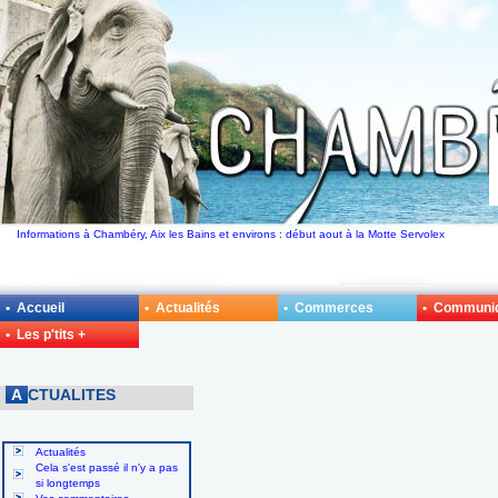
Informations à Chambéry, Aix les Bains et environs : début aout à la Motte Servolex
• Accueil
• Actualités
• Commerces
• Communi
• Les p'tits +
A
CTUALITES
Actualités
Cela s'est passé il n'y a pas
si longtemps