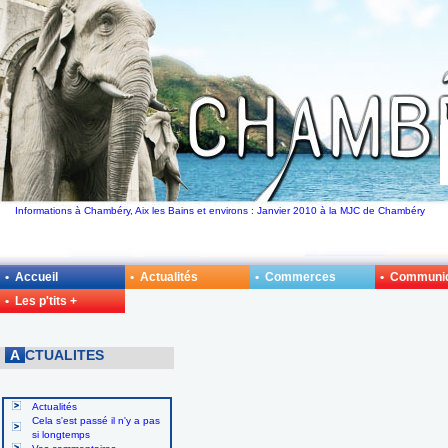
Informations à Chambéry, Aix les Bains et environs : Janvier 2010 à la MJC de Chambéry
• Accueil
• Actualités
• Commerces
• Communi
• Les p'tits +
A
CTUALITES
Actualités
Cela s'est passé il n'y a pas
si longtemps