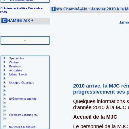
Vos commentaires
Autres actualités Décembre
I
nfo Chambé-Aix : Janvier 2010 à la
2009
C
HAMBE-AIX
+
Janvi
-
Spectacles
Cinéma
Festivals
Actualités
Météo Savoie
Musique Classique
2010 arrive, la MJC r
progressivement ses p
Evènements sportifs
Quelques informations s
d’année 2010 à la MJC
Plombier Essonne 91
Accueil de la MJC
Le personnel de la MJC 
toutes les rubriques