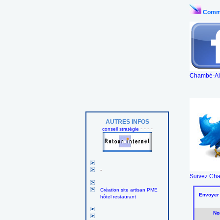
Comme
Chambé-Aix
AUTRES INFOS
- - - -
conseil stratégie
-
Suivez Cha
Création site artisan PME
Envoyer 
hôtel restaurant
No