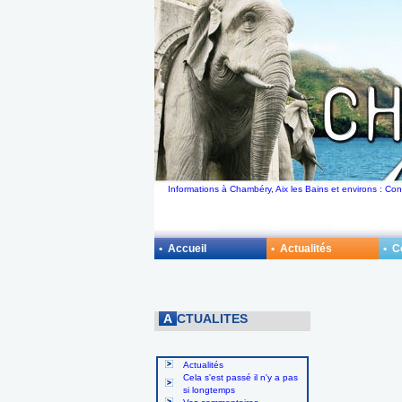
Informations à Chambéry, Aix les Bains et environs : Co
• Accueil
• Actualités
• 
A
CTUALITES
Actualités
Cela s'est passé il n'y a pas
si longtemps