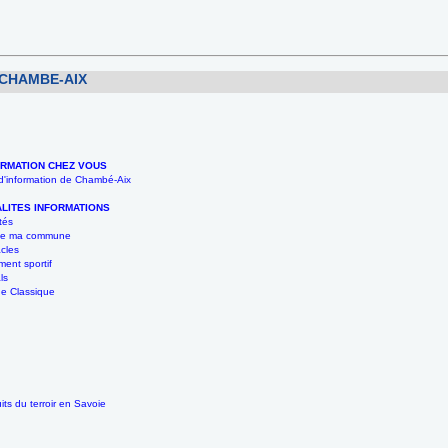
 CHAMBE-AIX
ORMATION CHEZ VOUS
 d'information de Chambé-Aix
LITES INFORMATIONS
tés
 de ma commune
cles
ent sportif
ls
e Classique
its du terroir en Savoie