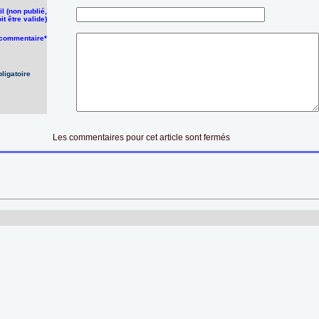
l (non publié,
it être valide)
 commentaire*
ligatoire
Les commentaires pour cet article sont fermés