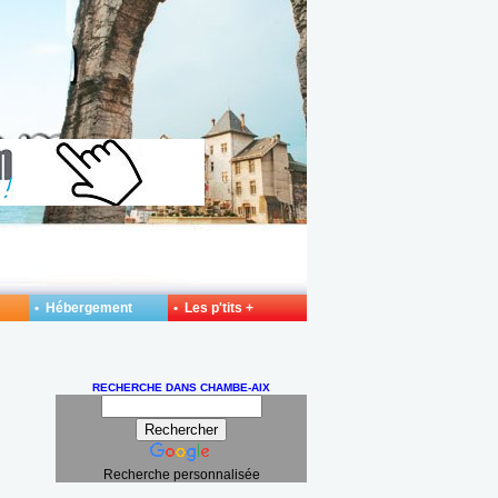
• Hébergement
• Les p'tits +
RECHERCHE DANS CHAMBE-AIX
Recherche personnalisée