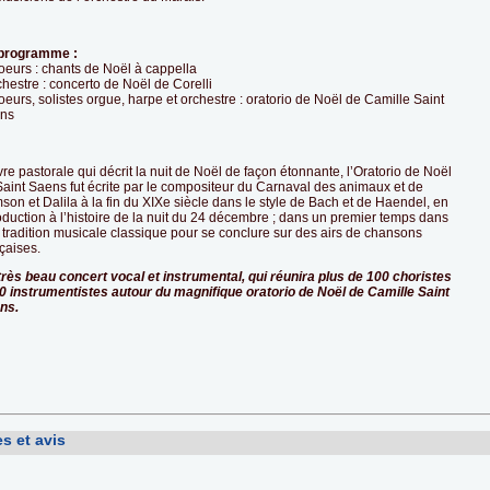
programme :
oeurs : chants de Noël à cappella
chestre : concerto de Noël de Corelli
oeurs, solistes orgue, harpe et orchestre : oratorio de Noël de Camille Saint
ns
e pastorale qui décrit la nuit de Noël de façon étonnante, l’Oratorio de Noël
Saint Saens fut écrite par le compositeur du Carnaval des animaux et de
on et Dalila à la fin du XIXe siècle dans le style de Bach et de Haendel, en
oduction à l’histoire de la nuit du 24 décembre ; dans un premier temps dans
 tradition musicale classique pour se conclure sur des airs de chansons
çaises.
très beau concert vocal et instrumental, qui réunira plus de 100 choristes
30 instrumentistes autour du magnifique oratorio de Noël de Camille Saint
ns.
s et avis