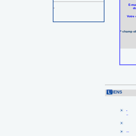
E-mai
-
do
Votre
* champ ob
L
IENS
-
--
---
-------