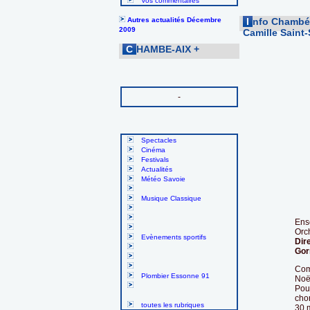
Vos commentaires
Autres actualités Décembre
I
nfo Chambé-
2009
Camille Saint
C
HAMBE-AIX
+
-
Spectacles
Cinéma
Festivals
Actualités
Météo Savoie
Musique Classique
Ens
Orc
Evènements sportifs
Dir
Go
Com
Plombier Essonne 91
Noël
Pour
chor
toutes les rubriques
30 m