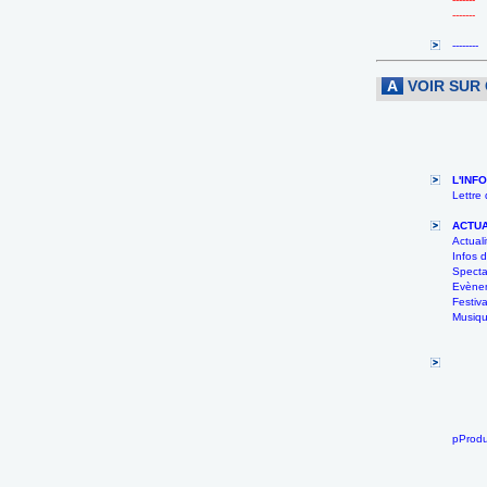
-------
--------
A
VOIR SUR
L'INF
Lettre
ACTUA
Actuali
Infos
Specta
Evènem
Festiva
Musiqu
pProdu