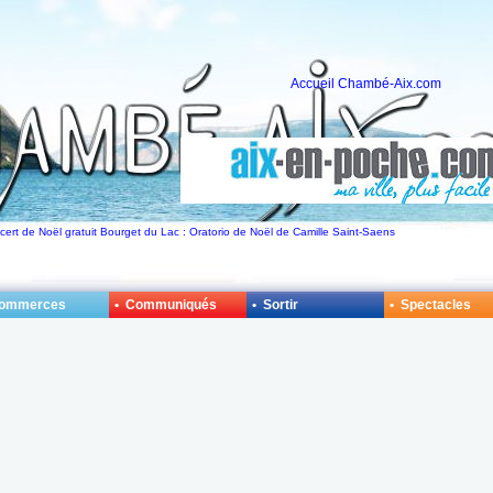
Accueil Chambé-Aix.com
ncert de Noël gratuit Bourget du Lac : Oratorio de Noël de Camille Saint-Saens
Commerces
• Communiqués
• Sortir
• Spectacles