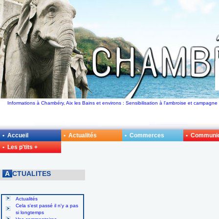
Informations à Chambéry, Aix les Bains et environs : Sensibilisation à l'ambroise et campagne
• Accueil
• Actualités
• Commerces
• Communi
• Les p'tits +
A
CTUALITES
Actualités
Cela s'est passé il n'y a pas
si longtemps