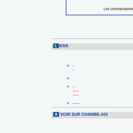
Les commentaires 
L
IENS
-
--
---
-------
-------
--------
A
VOIR SUR CHAMBE-AIX