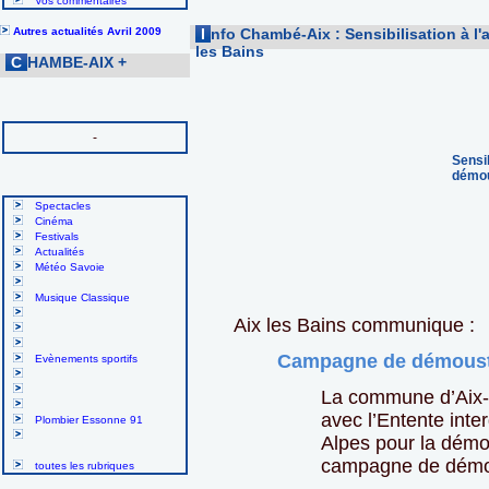
Vos commentaires
Autres actualités Avril 2009
I
nfo Chambé-Aix : Sensibilisation à l
les Bains
C
HAMBE-AIX
+
-
Sensi
démou
Spectacles
Cinéma
Festivals
Actualités
Météo Savoie
Musique Classique
Aix les Bains communique :
Campagne de démoust
Evènements sportifs
La commune d’Aix-
avec l’Entente int
Plombier Essonne 91
Alpes pour la démou
campagne de démou
toutes les rubriques