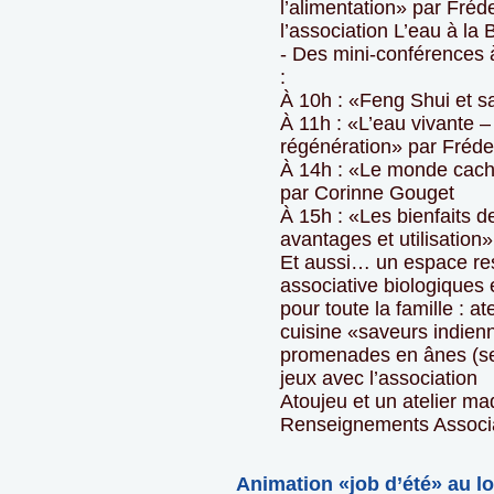
l’alimentation» par Fréd
l’association L’eau à la
- Des mini-conférences à
:
À 10h : «Feng Shui et 
À 11h : «L’eau vivante –
régénération» par Fréd
À 14h : «Le monde caché
par Corinne Gouget
À 15h : «Les bienfaits de
avantages et utilisation
Et aussi… un espace res
associative biologiques
pour toute la famille : ate
cuisine «saveurs indien
promenades en ânes (se
jeux avec l’association
Atoujeu et un atelier ma
Renseignements Associ
Animation «job d’été» au l