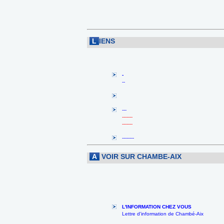
L
IENS
-
--
---
-------
-------
--------
A
VOIR SUR CHAMBE-AIX
L'INFORMATION CHEZ VOUS
Lettre d'information de Chambé-Aix