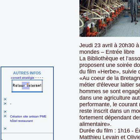
Jeudi 23 avril à 20h30 à
mondes – Entrée libre
La Bibliothèque et l’as
proposent une soirée do
du film «Herbe», suivie 
AUTRES INFOS
«Au coeur de la Bretagn
- - - -
conseil stratégie
métier d'éleveur laitier 
hommes se sont engagés
dans une agriculture au
performante, le courant 
-
reste inscrit dans un mo
fortement dépendant des
Création site artisan PME
hôtel restaurant
alimentaire».
Durée du film : 1h16 - Écr
Matthieu Levain et Olivi
-