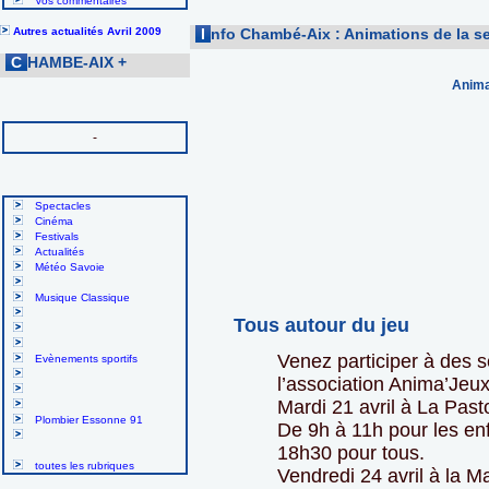
Vos commentaires
Autres actualités Avril 2009
I
nfo Chambé-Aix : Animations de la s
C
HAMBE-AIX
+
Anima
-
Spectacles
Cinéma
Festivals
Actualités
Météo Savoie
Musique Classique
Tous autour du jeu
Venez participer à des 
Evènements sportifs
l’association Anima’Je
Mardi 21 avril à La Past
Plombier Essonne 91
De 9h à 11h pour les en
18h30 pour tous.
toutes les rubriques
Vendredi 24 avril à la M