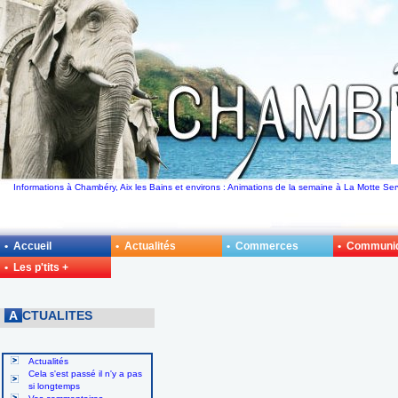
Informations à Chambéry, Aix les Bains et environs : Animations de la semaine à La Motte Ser
• Accueil
• Actualités
• Commerces
• Communi
• Les p'tits +
A
CTUALITES
Actualités
Cela s'est passé il n'y a pas
si longtemps