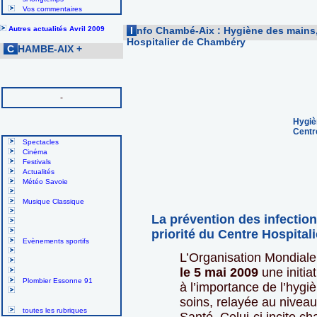
Vos commentaires
Autres actualités Avril 2009
I
nfo Chambé-Aix : Hygiène des mains,
Hospitalier de Chambéry
C
HAMBE-AIX
+
-
Hygiè
Centr
Spectacles
Cinéma
Festivals
Actualités
Météo Savoie
Musique Classique
La prévention des infectio
priorité du Centre Hospital
Evènements sportifs
L’Organisation Mondial
le 5 mai 2009
une initia
Plombier Essonne 91
à l’importance de l’hyg
soins, relayée au niveau 
toutes les rubriques