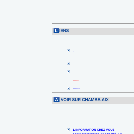
L
IENS
-
--
---
-------
-------
--------
A
VOIR SUR CHAMBE-AIX
L'INFORMATION CHEZ VOUS
Lettre d'information de Chambé-Aix