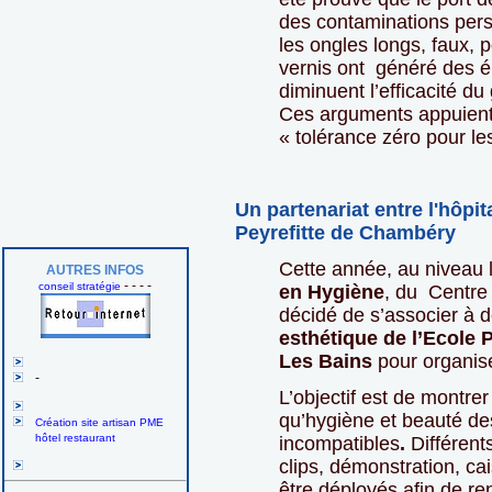
des contaminations per
les ongles longs, faux, 
vernis ont généré des é
diminuent l’efficacité d
Ces arguments appuien
« tolérance zéro pour les
Un partenariat entre l'hôpi
Peyrefitte de Chambéry
Cette année, au niveau 
AUTRES INFOS
- - - -
conseil stratégie
en Hygiène
, du Centre
décidé de s’associer à 
esthétique de l’Ecole P
Les Bains
pour organise
-
L’objectif est de montre
qu’hygiène et beauté de
Création site artisan PME
hôtel restaurant
incompatibles
.
Différent
clips, démonstration, c
être déployés afin de re