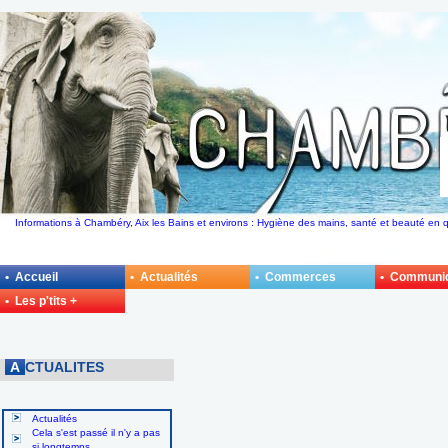
Informations à Chambéry, Aix les Bains et environs : Hygiène des mains, santé et beauté en
• Accueil
• Actualités
• Commerces
• Communi
• Les p'tits +
A
CTUALITES
Actualités
Cela s'est passé il n'y a pas
si longtemps