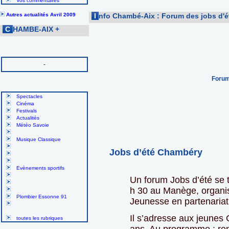
Vos commentaires
Autres actualités Avril 2009
I
nfo Chambé-Aix : Forum des jobs d'
C
HAMBE-AIX
+
-
Forum
Spectacles
Cinéma
Festivals
Actualités
Météo Savoie
Musique Classique
Jobs d’été Chambéry
Evènements sportifs
Un forum Jobs d’été se t
h 30 au Manège, organis
Plombier Essonne 91
Jeunesse en partenariat
Il s’adresse aux jeunes
toutes les rubriques