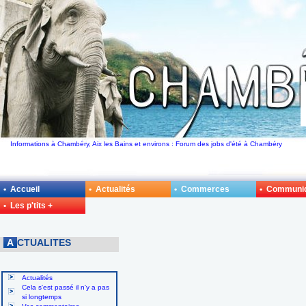
Informations à Chambéry, Aix les Bains et environs : Forum des jobs d'été à Chambéry
• Accueil
• Actualités
• Commerces
• Communi
• Les p'tits +
A
CTUALITES
Actualités
Cela s'est passé il n'y a pas
si longtemps