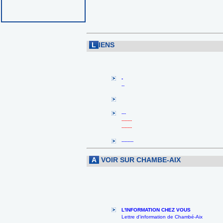
L
IENS
-
--
---
-------
-------
--------
A
VOIR SUR CHAMBE-AIX
L'INFORMATION CHEZ VOUS
Lettre d'information de Chambé-Aix