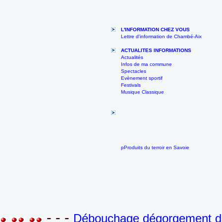
L'INFORMATION CHEZ VOUS
Lettre d'information de Chambé-Aix
ACTUALITES INFORMATIONS
Actualités
Infos de ma commune
Spectacles
Evènement sportif
Festivals
Musique Classique
pProduits du terroir en Savoie
- - -
Débouchage dégorgement de 