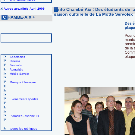
Vos commentaires
Autres actualités Avril 2009
I
nfo Chambé-Aix : Des étudiants de la
saison culturelle de La Motte Servolex
C
HAMBE-AIX
+
Des é
plaque
Pour c
-
munici
premiè
de la
Commun
plaque
Spectacles
Cinéma
Festivals
Actualités
Météo Savoie
Musique Classique
Evènements sportifs
Plombier Essonne 91
toutes les rubriques