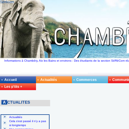
Sérécom
Informations à Chambéry, Aix les Bains et environs : Des étudiants de la section SéRéCom réal
• Accueil
• Actualités
• Commerces
• Communi
• Les p'tits +
A
CTUALITES
Actualités
Cela s'est passé il n'y a pas
si longtemps