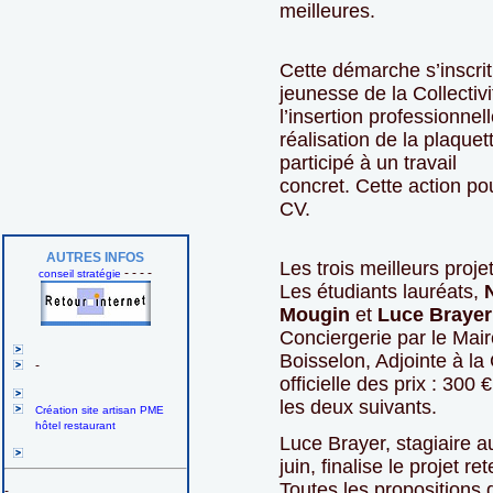
meilleures.
Cette démarche s’inscrit
jeunesse de la Collectiv
l’insertion professionnel
réalisation de la plaquett
participé à un travail
concret. Cette action po
CV.
AUTRES INFOS
Les trois meilleurs proj
- - - -
conseil stratégie
Les étudiants lauréats,
Mougin
et
Luce Brayer
Conciergerie par le Mair
Boisselon, Adjointe à la
-
officielle des prix : 300
les deux suivants.
Création site artisan PME
hôtel restaurant
Luce Brayer, stagiaire au
juin, finalise le projet re
Toutes les propositions
-