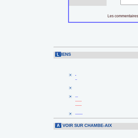
Les commentaires 
L
IENS
-
--
---
-------
-------
--------
A
VOIR SUR CHAMBE-AIX