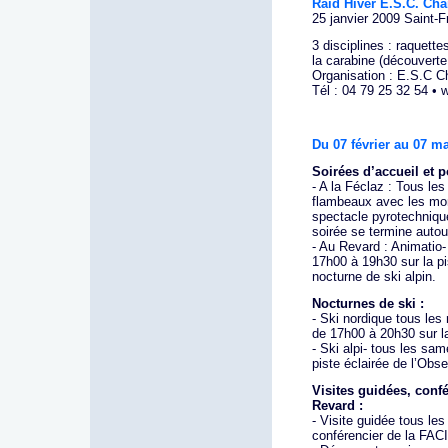
Raid Hiver E.S.C. Ch
25 janvier 2009 Saint-
3 disciplines : raquettes
la carabine (découverte 
Organisation : E.S.C 
Tél : 04 79 25 32 54 •
Du 07 février au 07 m
Soirées d’accueil et 
- A la Féclaz : Tous les
flambeaux avec les mon
spectacle pyrotechniqu
soirée se termine autou
- Au Revard : Animatio-
17h00 à 19h30 sur la pi
nocturne de ski alpin.
Nocturnes de ski :
- Ski nordique tous les 
de 17h00 à 20h30 sur l
- Ski alpi- tous les sa
piste éclairée de l’Obs
Visites guidées, conf
Revard :
- Visite guidée tous le
conférencier de la FACI