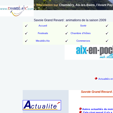
L'information sur
Chambéry, Aix-les-Bains, l'Avant Pa
Savoie Grand Revard : animations de la saison 2009
Accueil
Sortir
Festivals
Chambre d'hôtes
Meublés Aix
Commerces
Actualités e
Savoie Grand Revard :
Autres actualités du moi
Cela s'est passé il n'y 