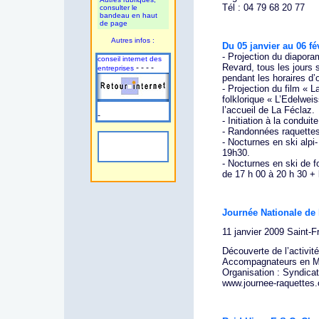
Tél : 04 79 68 20 77
consulter le
bandeau en haut
de page
Autres infos :
Du 05 janvier au 06 f
- Projection du diapor
conseil internet des
Revard, tous les jours
- - - -
entreprises
pendant les horaires d’o
- Projection du film « L
folklorique « L’Edelwei
l’accueil de La Féclaz.
-
- Initiation à la condui
- Randonnées raquett
- Nocturnes en ski alpi
19h30.
- Nocturnes en ski de f
de 17 h 00 à 20 h 30 + 
Journée Nationale de 
11 janvier 2009 Saint-F
Découverte de l’activité
Accompagnateurs en 
Organisation : Syndic
www.journee-raquettes.