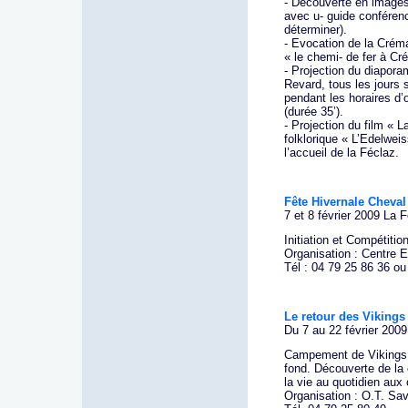
- Découverte en images 
avec u- guide conférenc
déterminer).
- Evocation de la Crém
« le chemi- de fer à Cré
- Projection du diapor
Revard, tous les jours 
pendant les horaires d’
(durée 35’).
- Projection du film « L
folklorique « L’Edelwei
l’accueil de la Féclaz.
Fête Hivernale Cheval
7 et 8 février 2009 La 
Initiation et Compétitio
Organisation : Centre 
Tél : 04 79 25 86 36 ou
Le retour des Vikings
Du 7 au 22 février 200
Campement de Vikings à
fond. Découverte de la
la vie au quotidien aux
Organisation : O.T. Sa