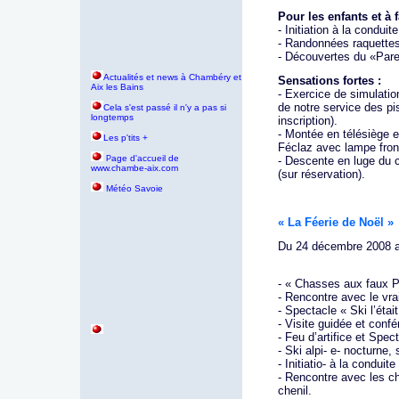
Pour les enfants et à f
- Initiation à la condui
- Randonnées raquett
- Découvertes du «Pare
Actualités et news à Chambéry et
Sensations fortes :
Aix les Bains
- Exercice de simulatio
de notre service des pi
Cela s'est passé il n'y a pas si
longtemps
inscription).
- Montée en télésiège e
Les p'tits +
Féclaz avec lampe front
age d'accueil de
P
- Descente en luge du 
www.chambe-aix.com
(sur réservation).
Météo Savoie
« La Féerie de Noël »
Du 24 décembre 2008 au
- « Chasses aux faux P
- Rencontre avec le vra
- Spectacle « Ski l’était
- Visite guidée et confé
- Feu d’artifice et Spec
- Ski alpi- e- nocturne,
- Initiatio- à la condui
- Rencontre avec les ch
chenil.