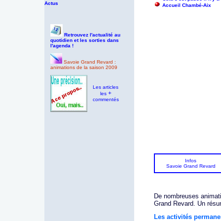
Actus
Accueil Chambé-Aix
Retrouvez l'actualité au
quotidien et les sorties dans
l'agenda !
Savoie Grand Revard :
animations de la saison 2009
Les articles
+
les
commentés
Infos
Savoie Grand Revard
De nombreuses animatio
Grand Revard. Un résu
Les activités permane