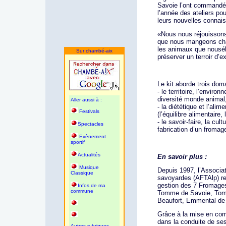
Savoie l’ont commandé.
l’année des ateliers po
leurs nouvelles connai
«Nous nous réjouissons
que nous mangeons chaq
les animaux que nousél
Sur chambé-aix
préserver un terroir d’
Le kit aborde trois do
- le territoire, l’envir
diversité monde animal
Aller aussi à :
- la diététique et l’ali
Festivals
(l’équilibre alimentaire,
- le savoir-faire, la cult
Spectacles
fabrication d’un fromage,
Evènement
sportif
Actualités
En savoir plus :
Musique
Depuis 1997, l’Associa
Classique
savoyardes (AFTAlp) re
gestion des 7 Fromages
Infos de ma
commune
Tomme de Savoie, Tom
Beaufort, Emmental de
Grâce à la mise en com
dans la conduite de se
Autres rubriques,