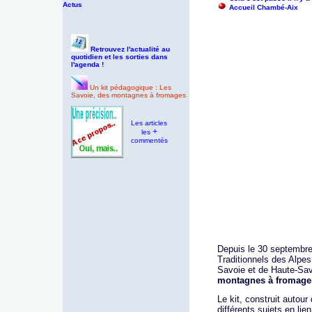
Actus
Accueil Chambé-Aix
Retrouvez l'actualité au
quotidien et les sorties dans
l'agenda !
Un kit pédagogique : Les
Savoie, des montagnes à fromages
Les articles
+
les
commentés
Depuis le 30 septembre
Traditionnels des Alpe
Savoie et de Haute-Sav
montagnes à fromage
Le kit, construit autour
différents sujets en l