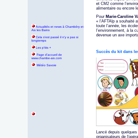
et CM2 comme l’environ
alimentaire ou encore le
Pour
Marie-Caroline V
« l’AFTAlp a souhaité 
toute l’année, les écol
Actualités et news à Chambéry et
l’environnement, à la c
Aix les Bains
devenue un axe import
Cela s'est passé il n'y a pas si
longtemps
Les p'tits +
Succès du kit dans le
age d'accueil de
P
www.chambe-aix.com
Météo Savoie
Lancé depuis quelques s
organisateurs de l'opéra