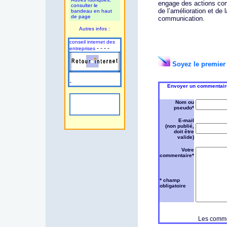
engage des actions co
consulter le
de l’amélioration et de l
bandeau en haut
de page
communication.
Autres infos :
conseil internet des
- - - -
entreprises
Soyez le premier 
-
Envoyer un commentaire 
Nom ou
pseudo*
E-mail
(non publié,
doit être
valide)
Votre
commentaire*
* champ
obligatoire
Les commen