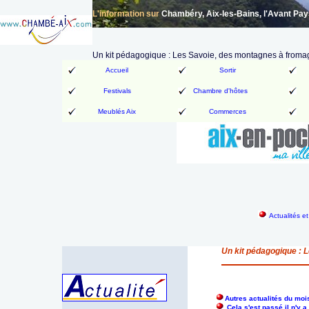
L'information sur
Chambéry, Aix-les-Bains, l'Avant Pa
Un kit pédagogique : Les Savoie, des montagnes à froma
Accueil
Sortir
Festivals
Chambre d'hôtes
Meublés Aix
Commerces
Actualités e
Un kit pédagogique : 
Autres actualités du moi
Cela s'est passé il n'y 