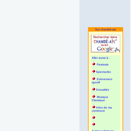
Sur chambé-aix
Aller aussi à :
Festivals
Spectacles
Evènement
sportif
Actualités
Musique
Classique
Infos de ma
commune
Autres rubriques,