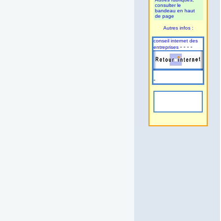
consulter le
bandeau en haut
de page
Autres infos :
conseil internet des
- - - -
entreprises
-