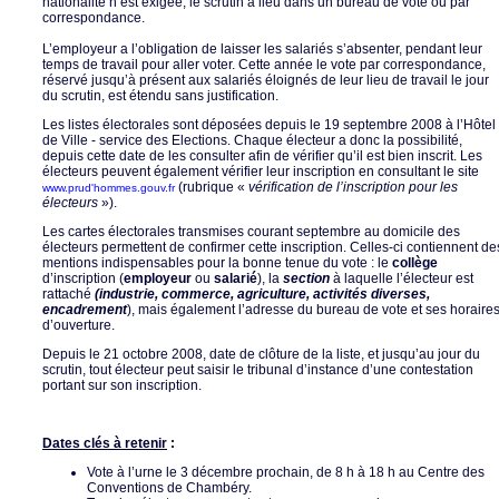
nationalité n’est exigée, le scrutin a lieu dans un bureau de vote ou par
correspondance.
L’employeur a l’obligation de laisser les salariés s’absenter, pendant leur
temps de travail pour aller voter. Cette année le vote par correspondance,
réservé jusqu’à présent aux salariés éloignés de leur lieu de travail le jour
du scrutin, est étendu sans justification.
Les listes électorales sont déposées depuis le 19 septembre 2008 à l’Hôtel
de Ville - service des Elections. Chaque électeur a donc la possibilité,
depuis cette date de les consulter afin de vérifier qu’il est bien inscrit. Les
électeurs peuvent également vérifier leur inscription en consultant le site
(rubrique «
vérification de l’inscription pour les
www.prud'hommes.gouv.fr
électeurs
»).
Les cartes électorales transmises courant septembre au domicile des
électeurs permettent de confirmer cette inscription. Celles-ci contiennent de
mentions indispensables pour la bonne tenue du vote : le
collège
d’inscription (
employeur
ou
salarié
), la
section
à laquelle l’électeur est
rattaché
(industrie, commerce, agriculture, activités diverses,
encadrement
), mais également l’adresse du bureau de vote et ses horaire
d’ouverture.
Depuis le 21 octobre 2008, date de clôture de la liste, et jusqu’au jour du
scrutin, tout électeur peut saisir le tribunal d’instance d’une contestation
portant sur son inscription.
Dates clés à retenir
:
Vote à l’urne le 3 décembre prochain, de 8 h à 18 h au Centre des
Conventions de Chambéry.