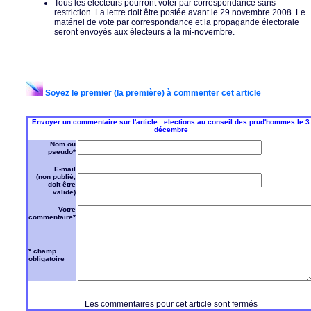
Tous les électeurs pourront voter par correspondance sans
restriction. La lettre doit être postée avant le 29 novembre 2008. Le
matériel de vote par correspondance et la propagande électorale
seront envoyés aux électeurs à la mi-novembre.
Soyez le premier (la première) à commenter cet article
Envoyer un commentaire sur l'article : elections au conseil des prud'hommes le 3
décembre
Nom ou
pseudo*
E-mail
(non publié,
doit être
valide)
Votre
commentaire*
* champ
obligatoire
Les commentaires pour cet article sont fermés