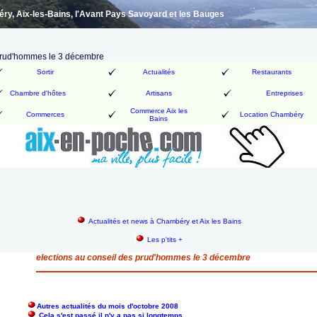
y, Aix-les-Bains, l'Avant Pays Savoyard et les Bauges
 prud'hommes le 3 décembre
Sortir
Actualités
Restaurants
Chambre d'hôtes
Artisans
Entreprises
Commerce Aix les
Commerces
Location Chambéry
Bains
Actualités et news à Chambéry et Aix les Bains
Les p'tits +
elections au conseil des prud'hommes le 3 décembre
Autres actualités du mois d'octobre 2008
Cela s'est passé il n'y a pas si longtemps