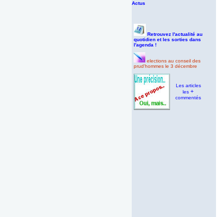
Actus
Retrouvez l'actualité au
quotidien et les sorties dans
l'agenda !
elections au conseil des
prud'hommes le 3 décembre
Les articles
+
les
commentés