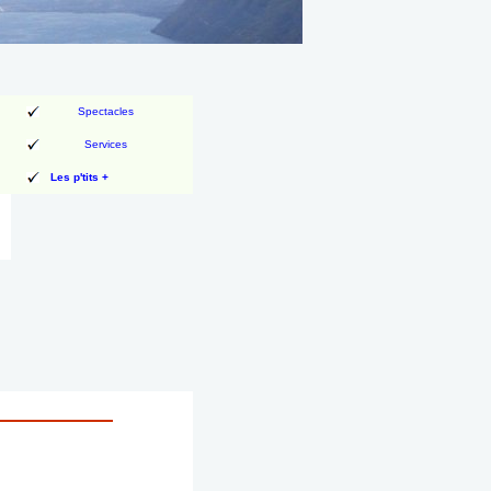
Spectacles
Services
Les p'tits +