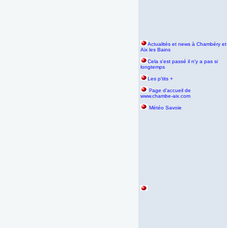
Actualités et news à Chambéry et
Aix les Bains
Cela s'est passé il n'y a pas si
longtemps
Les p'tits +
age d'accueil de
P
www.chambe-aix.com
Météo Savoie