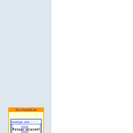
Sur chambé-aix
- - - -
stratégie web