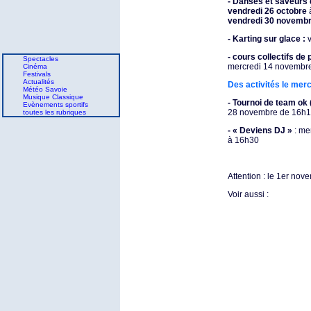
- Danses et saveurs 
vendredi 26 octobre
vendredi 30 novemb
- Karting sur glace :
v
- cours collectifs de
Spectacles
mercredi 14 novembr
Cinéma
Festivals
Actualités
Des activités le merc
Météo Savoie
Musique Classique
- Tournoi de team ok
Evènements sportifs
28 novembre de 16h1
toutes les rubriques
- « Deviens DJ »
: me
à 16h30
Attention : le 1er nove
Voir aussi :