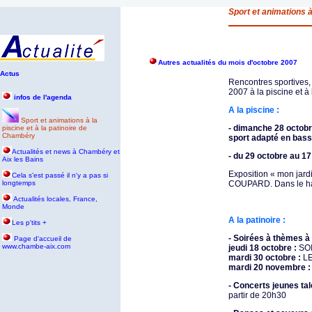
Sport et animations à
Autres actualités du mois d'octobre 2007
Actus
Rencontres sportives,
2007 à la piscine et à
infos de l'agenda
A la piscine :
Sport et animations à la
- dimanche 28 octobr
piscine et à la patinoire de
Chambéry
sport adapté en bas
Actualités et news à Chambéry et
- du 29 octobre au 1
Aix les Bains
Exposition « mon jard
Cela s'est passé il n'y a pas si
longtemps
COUPARD. Dans le hall
Actualités locales, France,
Monde
A la patinoire :
Les p'tits +
- Soirées à thèmes à 
P
age d'accueil de
www.chambe-aix.com
jeudi 18 octobre :
SO
mardi 30 octobre :
L
mardi 20 novembre 
- Concerts jeunes tal
partir de 20h30