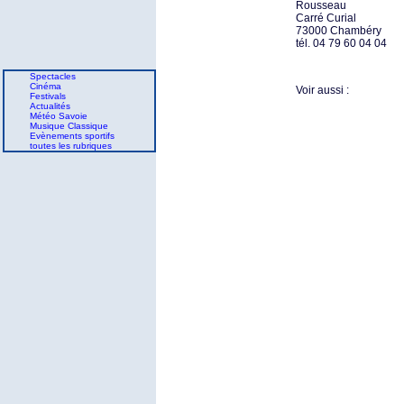
Rousseau
Carré Curial
73000 Chambéry
tél. 04 79 60 04 04
Spectacles
Cinéma
Voir aussi :
Festivals
Actualités
Météo Savoie
Musique Classique
Evènements sportifs
toutes les rubriques