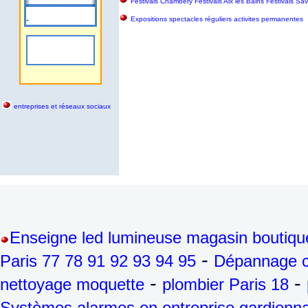
Festivals Chambéry Festivals Aix les Bains Festivals S
-
Expositions spectacles réguliers activites permanentes
entreprises et réseaux sociaux
Enseigne led lumineuse magasin boutiqu
-
Paris 77 78 91 92 93 94 95
Dépannage ch
-
-
nettoyage moquette
plombier Paris 18
Systèmes alarmes en entreprise gardienna