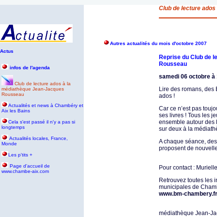
Club de lecture ado
Autres actualités du mois d'octobre 2007
Actus
Reprise du Club de l
Rousseau
infos de l'agenda
samedi 06 octobre à
Club de lecture ados à la
Lire des romans, des B
médiathèque Jean-Jacques
Rousseau
ados !
Actualités et news à Chambéry et
Car ce n’est pas toujo
Aix les Bains
ses livres ! Tous les
ensemble autour des l
Cela s'est passé il n'y a pas si
longtemps
sur deux à la médiath
Actualités locales, France,
A chaque séance, des 
Monde
proposent de nouvelle
Les p'tits +
P
age d'accueil de
Pour contact : Muriell
www.chambe-aix.com
Retrouvez toutes les 
municipales de Chambér
www.bm-chambery.f
médiathèque Jean-J