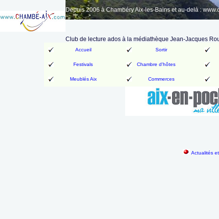
Depuis 2006 à Chambéry Aix-les-Bains et au-delà : www
Club de lecture ados à la médiathèque Jean-Jacques R
Accueil
Sortir
Festivals
Chambre d'hôtes
Meublés Aix
Commerces
Actualités e