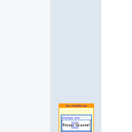
Sur chambé-aix
- - - -
stratégie web