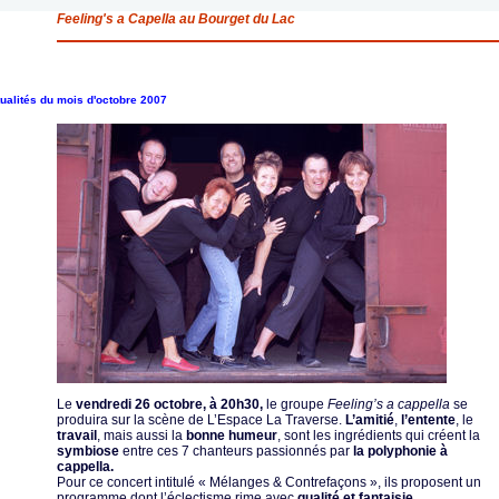
Feeling's a Capella au Bourget du Lac
ualités du mois d'octobre 2007
Le
vendredi 26 octobre, à 20h30,
le groupe
Feeling’s a cappella
se
produira sur la scène de L’Espace La Traverse.
L
’amitié
,
l’entente
, le
travail
, mais aussi la
bonne humeur
, sont les ingrédients qui créent la
symbiose
entre ces 7 chanteurs passionnés par
la polyphonie à
cappella.
Pour ce concert intitulé « Mélanges & Contrefaçons », ils proposent un
programme dont l’éclectisme rime avec
qualité et fantaisie
.