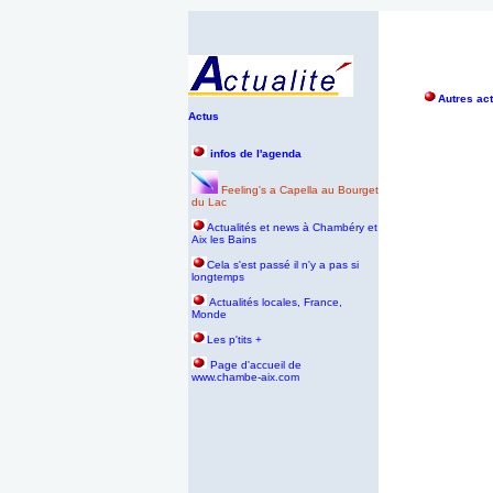
Autres act
Actus
infos de l'agenda
Feeling's a Capella au Bourget
du Lac
Actualités et news à Chambéry et
Aix les Bains
Cela s'est passé il n'y a pas si
longtemps
Actualités locales, France,
Monde
Les p'tits +
P
age d'accueil de
www.chambe-aix.com