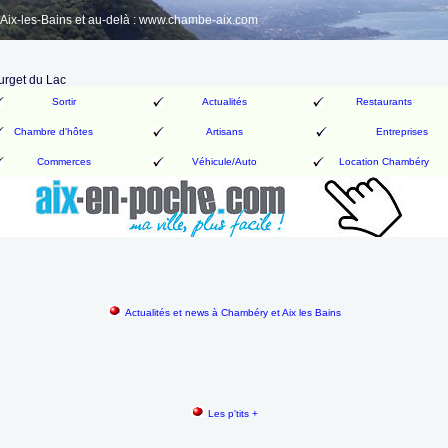
ix-les-Bains et au-delà : www.chambe-aix.com
urget du Lac
Sortir
Actualités
Restaurants
Chambre d'hôtes
Artisans
Entreprises
Commerces
Véhicule/Auto
Location Chambéry
Actualités et news à Chambéry et Aix les Bains
Les p'tits +