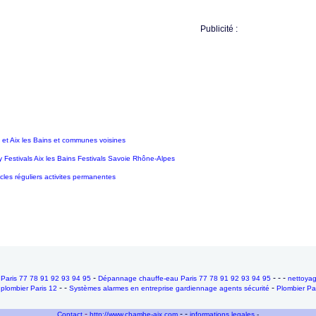
Publicité :
t Aix les Bains et communes voisines
 Festivals Aix les Bains Festivals Savoie Rhône-Alpes
cles réguliers activites permanentes
-
- - -
Paris 77 78 91 92 93 94 95
Dépannage chauffe-eau Paris 77 78 91 92 93 94 95
nettoya
-
- -
-
plombier Paris 12
Systèmes alarmes en entreprise gardiennage agents sécurité
Plombier Pa
-
- -
Contact
http://www.chambe-aix.com
informations legales
-