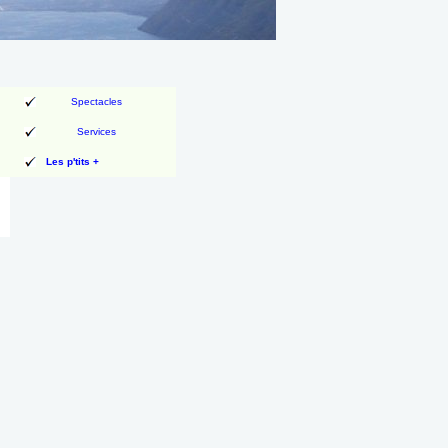
Spectacles
Services
Les p'tits +