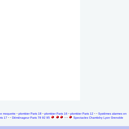
-
-
-
- -
ge moquette
plombier Paris 18
plombier Paris 16
plombier Paris 12
Systèmes alarmes en
- -
- -
ris 17
Déménageur Paris 78 92 95
Spectacles Chambéry Lyon Grenoble