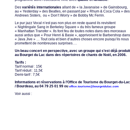
Des
variétés internationales
allant de « la Javanaise » de Gainsbourg,
au « Yesterday » des Beatles, en passant par « Rhum & Coca Cola » des
Andrews Sisters, ou « Don’t Worry » de Bobby Mc Ferrin.
Le pur jazz Vocal n’est pas non plus en reste quand ils revisitent
« Nightingale Sang in Berkeley Square » du très fameux groupe
« Manhattan Transfer ». Ils font feu de toutes notes dans des morceaux
aussi ardus que « Pour Henri & Basie », apprivoisent le Barbershop dans
« Java Jive » … Tout cela et bien d‘autres choses encore puisqu’ils nous
promettent de nombreuses surprises….
Un beau concert en perspective, avec un groupe qui s’est déjà produit
au Bourget du Lac dans des répertoires de chants de Noël, en 2006.
Tarifs :
Tarif normal : 15€
Tarif réduit : 11,5€
Demi-tarif : 7,5€
Informations et réservations à l’Office de Tourisme du Bourget-du-Lac
/ Bourdeau, au 04 79 25 01 99 ou
office.tourisme@bourgetdulac.com
Voir aussi :