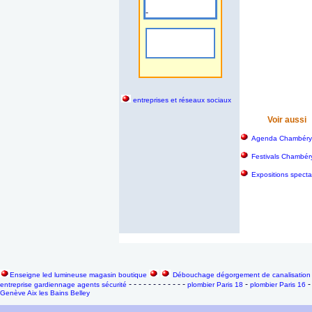
-
entreprises et réseaux sociaux
Voir aussi
Agenda Chambéry e
Festivals Chambéry
Expositions specta
Enseigne led lumineuse magasin boutique
Débouchage dégorgement de canalisation 
- - - - - - - - - - - -
-
entreprise gardiennage agents sécurité
plombier Paris 18
plombier Paris 16
Genève Aix les Bains Belley