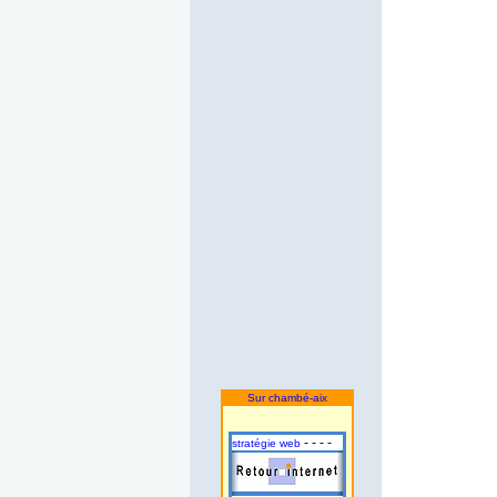
Sur chambé-aix
- - - -
stratégie web