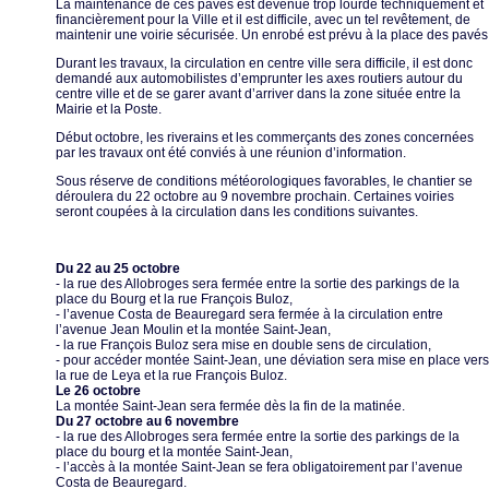
La maintenance de ces pavés est devenue trop lourde techniquement et
financièrement pour la Ville et il est difficile, avec un tel revêtement, de
maintenir une voirie sécurisée. Un enrobé est prévu à la place des pavés
Durant les travaux, la circulation en centre ville sera difficile, il est donc
demandé aux automobilistes d’emprunter les axes routiers autour du
centre ville et de se garer avant d’arriver dans la zone située entre la
Mairie et la Poste.
Début octobre, les riverains et les commerçants des zones concernées
par les travaux ont été conviés à une réunion d’information.
Sous réserve de conditions météorologiques favorables, le chantier se
déroulera du 22 octobre au 9 novembre prochain. Certaines voiries
seront coupées à la circulation dans les conditions suivantes.
Du 22 au 25 octobre
- la rue des Allobroges sera fermée entre la sortie des parkings de la
place du Bourg et la rue François Buloz,
- l’avenue Costa de Beauregard sera fermée à la circulation entre
l’avenue Jean Moulin et la montée Saint-Jean,
- la rue François Buloz sera mise en double sens de circulation,
- pour accéder montée Saint-Jean, une déviation sera mise en place vers
la rue de Leya et la rue François Buloz.
Le 26 octobre
La montée Saint-Jean sera fermée dès la fin de la matinée.
Du 27 octobre au 6 novembre
- la rue des Allobroges sera fermée entre la sortie des parkings de la
place du bourg et la montée Saint-Jean,
- l’accès à la montée Saint-Jean se fera obligatoirement par l’avenue
Costa de Beauregard.