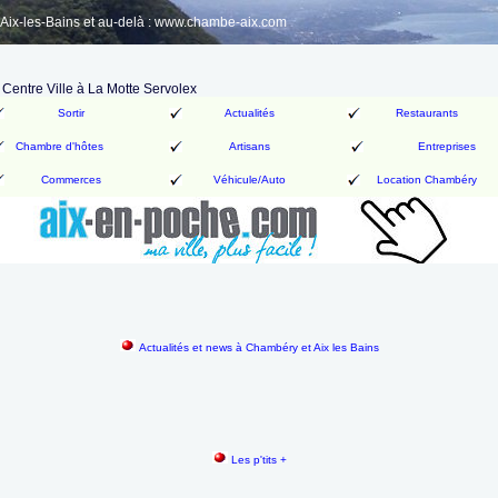
ix-les-Bains et au-delà : www.chambe-aix.com
Centre Ville à La Motte Servolex
Sortir
Actualités
Restaurants
Chambre d'hôtes
Artisans
Entreprises
Commerces
Véhicule/Auto
Location Chambéry
Actualités et news à Chambéry et Aix les Bains
Les p'tits +