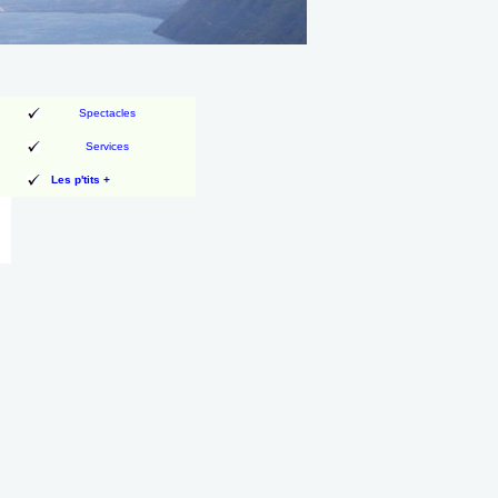
Spectacles
Services
Les p'tits +