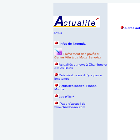
Autres act
Actus
infos de l'agenda
Enlèvement des pavés du
Centre Ville à La Motte Servolex
Actualités et news à Chambéry et
Aix les Bains
Cela s'est passé il n'y a pas si
longtemps
Actualités locales, France,
Monde
Les p'tits +
P
age d'accueil de
www.chambe-aix.com