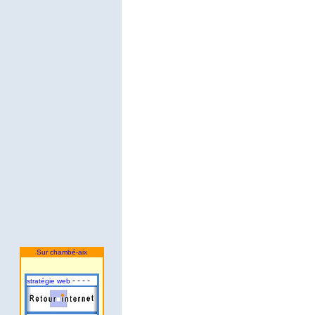
Sur chambé-aix
- - - -
stratégie web