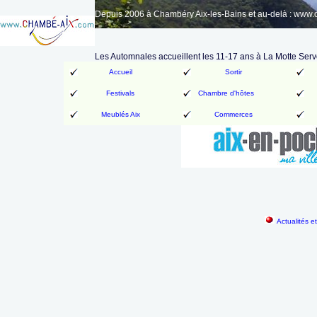
Depuis 2006 à Chambéry Aix-les-Bains et au-delà : www
Les Automnales accueillent les 11-17 ans à La Motte Serv
Accueil
Sortir
Festivals
Chambre d'hôtes
Meublés Aix
Commerces
Actualités e