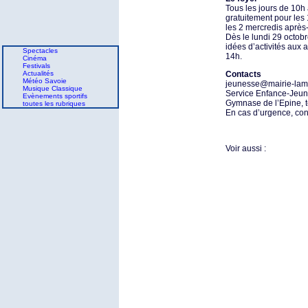
Tous les jours de 10h 
gratuitement pour les
les 2 mercredis après
Dès le lundi 29 octobr
idées d’activités aux
Spectacles
14h.
Cinéma
Festivals
Actualités
Contacts
Météo Savoie
jeunesse@mairie-lamo
Musique Classique
Service Enfance-Jeune
Evènements sportifs
Gymnase de l’Epine, té
toutes les rubriques
En cas d’urgence, cont
Voir aussi :