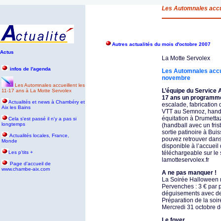
Les Automnales accue
Autres actualités du mois d'octobre 2007
Actus
La Motte Servolex
infos de l'agenda
Les Automnales accue
novembre
Les Automnales accueillent les
L’équipe du Service A
11-17 ans à La Motte Servolex
17 ans un programme 
Actualités et news à Chambéry et
escalade, fabrication d
Aix les Bains
VTT au Semnoz, handba
équitation à Drumettaz
Cela s'est passé il n'y a pas si
longtemps
(handball avec un fris
sortie patinoire à Bui
Actualités locales, France,
pouvez retrouver dan
Monde
disponible à l’accueil
Les p'tits +
téléchargeable sur le 
lamotteservolex.fr
P
age d'accueil de
www.chambe-aix.com
A ne pas manquer !
La Soirée Halloween m
Pervenches : 3 € par 
déguisements avec de
Préparation de la soi
Mercredi 31 octobre d
Le foyer