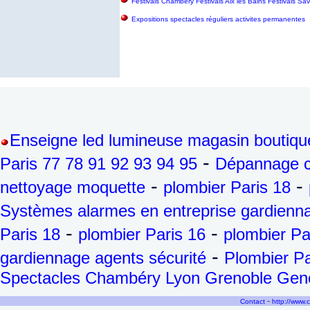
Festivals Chambéry Festivals Aix les Bains Festivals S
Expositions spectacles réguliers activites permanentes
Enseigne led lumineuse magasin boutiqu
-
Paris 77 78 91 92 93 94 95
Dépannage ch
-
-
nettoyage moquette
plombier Paris 18
Systèmes alarmes en entreprise gardienna
-
-
Paris 18
plombier Paris 16
plombier Pa
-
gardiennage agents sécurité
Plombier Pa
Spectacles Chambéry Lyon Grenoble Genèv
-
Contact
http://www.