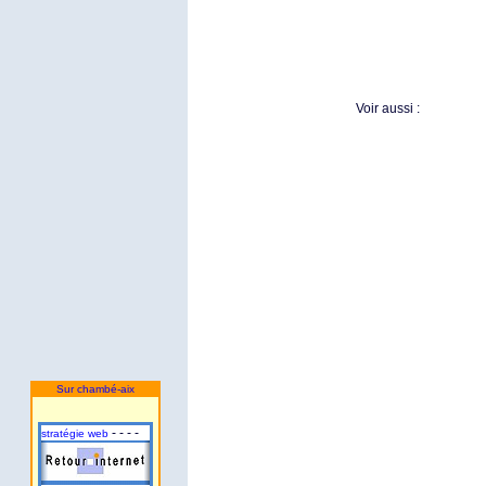
Voir aussi :
Sur chambé-aix
- - - -
stratégie web