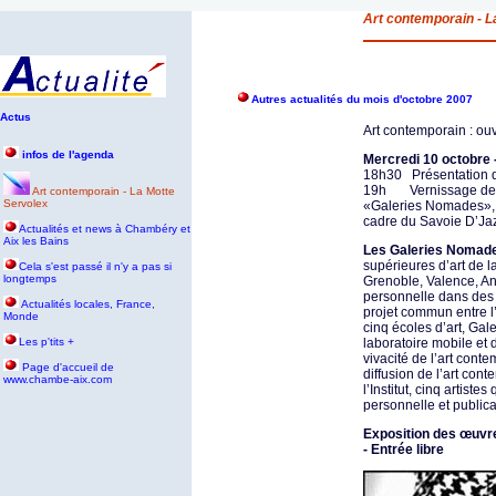
Art contemporain - L
Autres actualités du mois d'octobre 2007
Actus
Art contemporain : ou
infos de l'agenda
Mercredi 10 octobre 
18h30 Présentation de
19h Vernissage des 
Art contemporain - La Motte
Servolex
«Galeries Nomades», 
cadre du Savoie D’Jaz
Actualités et news à Chambéry et
Aix les Bains
Les Galeries Nomad
supérieures d’art de 
Cela s'est passé il n'y a pas si
longtemps
Grenoble, Valence, An
personnelle dans des l
Actualités locales, France,
projet commun entre l’
Monde
cinq écoles d’art, Gal
Les p'tits +
laboratoire mobile et
vivacité de l’art cont
P
age d'accueil de
diffusion de l’art co
www.chambe-aix.com
l’Institut, cinq artist
personnelle et publica
Exposition des œuvr
- Entrée libre