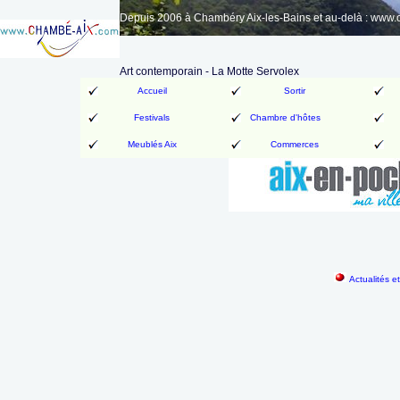
Depuis 2006 à Chambéry Aix-les-Bains et au-delà : www
Art contemporain - La Motte Servolex
Accueil
Sortir
Festivals
Chambre d'hôtes
Meublés Aix
Commerces
Actualités e