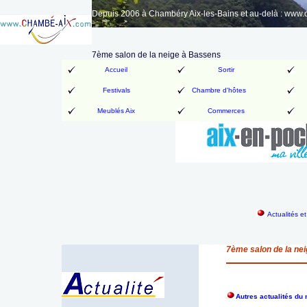
Depuis 2006 à Chambéry Aix-les-Bains et au-delà : www
7ème salon de la neige à Bassens
Accueil
Sortir
Festivals
Chambre d'hôtes
Meublés Aix
Commerces
Actualités e
7ème salon de la ne
Autres actualités d