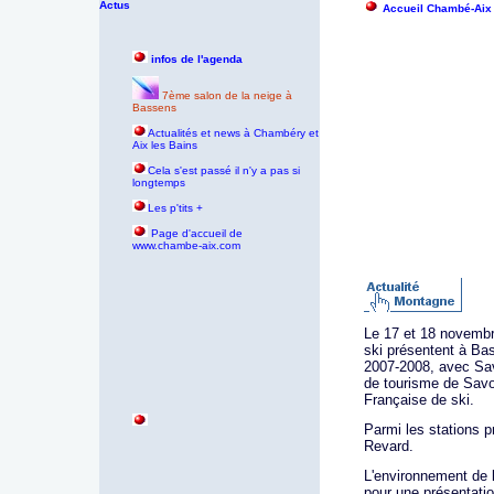
Actus
Accueil Chambé-Aix
infos de l'agenda
7ème salon de la neige à
Bassens
Actualités et news à Chambéry et
Aix les Bains
Cela s'est passé il n'y a pas si
longtemps
Les p'tits +
P
age d'accueil de
www.chambe-aix.com
Le 17 et 18 novembre
ski présentent à Bas
2007-2008, avec Sav
de tourisme de Savo
Française de ski.
Parmi les stations p
Revard.
L'environnement de 
pour une présentatio