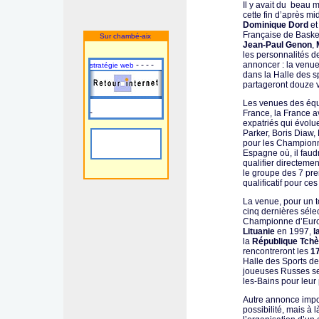
Il y avait du beau 
cette fin d’après mi
Dominique Dord
et
Française de Basket 
Sur chambé-aix
Jean-Paul Genon
,
les personnalités 
- - - -
annoncer : la venue
stratégie web
dans la Halle des 
partageront douze v
Les venues des équ
-
France, la France a
expatriés qui évolu
Parker, Boris Diaw,
pour les Championn
Espagne où, il faudr
qualifier directeme
le groupe des 7 pre
qualificatif pour c
La venue, pour un t
cinq dernières sélec
Championne d’Europ
Lituanie
en 1997,
l
la
République Tch
rencontreront les
17
Halle des Sports de
joueuses Russes se 
les-Bains pour leur
Autre annonce impo
possibilité, mais à 