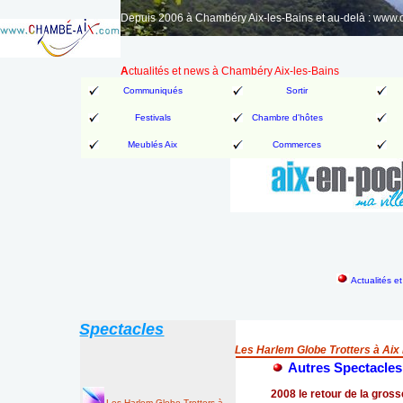
Depuis 2006 à Chambéry Aix-les-Bains et au-delà : www
A
ctualités et news à Chambéry Aix-les-Bains
Communiqués
Sortir
Festivals
Chambre d'hôtes
Meublés Aix
Commerces
Actualités e
Spectacles
Les Harlem Globe Trotters à Aix
Autres Spectacles
2008 le retour de la gross
Les Harlem Globe Trotters à