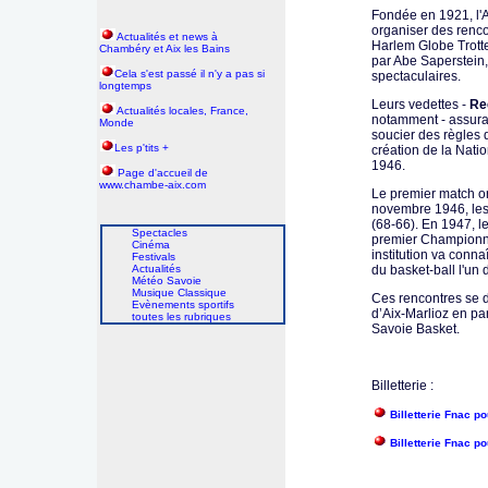
Fondée en 1921, l'
organiser des renco
Actualités et news à
Harlem Globe Trott
Chambéry et Aix les Bains
par Abe Saperstein,
Cela s'est passé il n'y a pas si
spectaculaires.
longtemps
Leurs vedettes -
Re
Actualités locales, France,
notamment - assura
Monde
soucier des règles d
Les p'tits +
création de la Nati
1946.
P
age d'accueil de
www.chambe-aix.com
Le premier match or
novembre 1946, les
(68-66). En 1947, l
Spectacles
premier Championnat
Cinéma
institution va conn
Festivals
Actualités
du basket-ball l'un
Météo Savoie
Musique Classique
Ces rencontres se d
Evènements sportifs
d’Aix-Marlioz en pa
toutes les rubriques
Savoie Basket.
Billetterie :
Billetterie Fnac 
Billetterie Fnac p