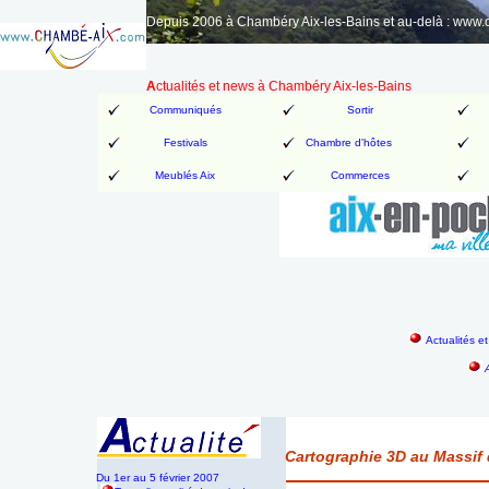
Depuis 2006 à Chambéry Aix-les-Bains et au-delà : www
A
ctualités et news à Chambéry Aix-les-Bains
Communiqués
Sortir
Festivals
Chambre d'hôtes
Meublés Aix
Commerces
Actualités e
Cartographie 3D au Massif
Du 1er au 5 février 2007