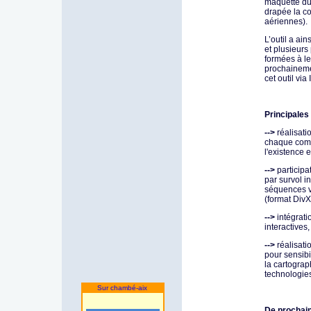
maquette du t
drapée la c
aériennes).
L’outil a ain
et plusieurs
formées à le
prochainemen
cet outil via
Principales 
-->
réalisati
chaque com
l'existence e
-->
participat
par survol in
séquences v
(format DivX
-->
intégrati
interactives,
-->
réalisati
pour sensibi
la cartograp
technologie
Sur chambé-aix
De prochai