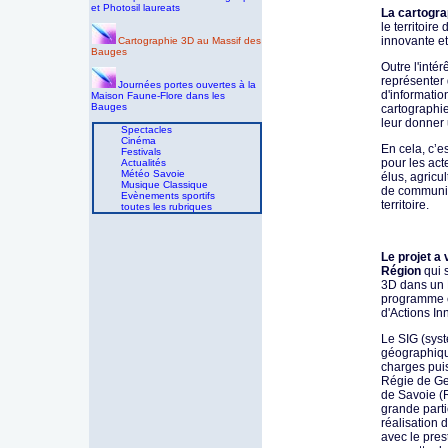
et Photosil laureats
La cartogr
le territoir
innovante et
Cartographie 3D au Massif des
Bauges
Outre l'intér
représenter
Journées portes ouvertes à la
d'informatio
Maison Faune-Flore dans les
Bauges
cartographie
leur donner 
Spectacles
Cinéma
En cela, c’es
Festivals
pour les acte
Actualités
Météo Savoie
élus, agricul
Musique Classique
de communic
Evènements sportifs
territoire.
toutes les rubriques
Le projet a 
Région
qui 
3D dans un 
programme 
d'Actions In
Le SIG (sys
géographique
charges puis
Régie de G
de Savoie (
grande part
réalisation d
avec le prest