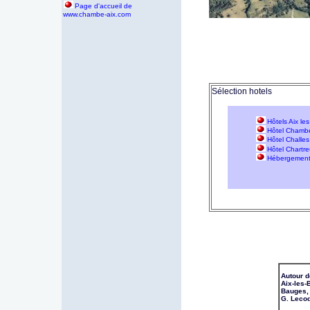
P
age d'accueil de
www.chambe-aix.com
Sélection hotels
Hôtels Aix le
Hôtel Chamb
Hôtel Challes
Hôtel Chartr
Hébergement 
Autour 
Aix-les-
Bauges,
G. Leco