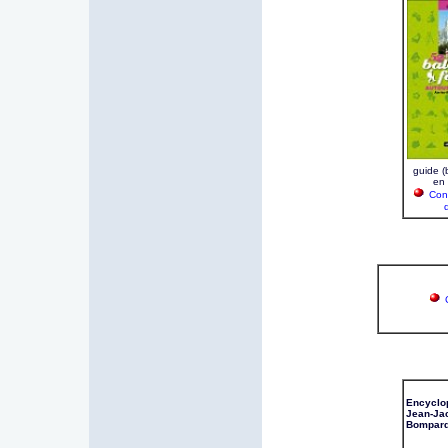
guide (
en
Cons
Encyclo
Jean-Ja
Bompar