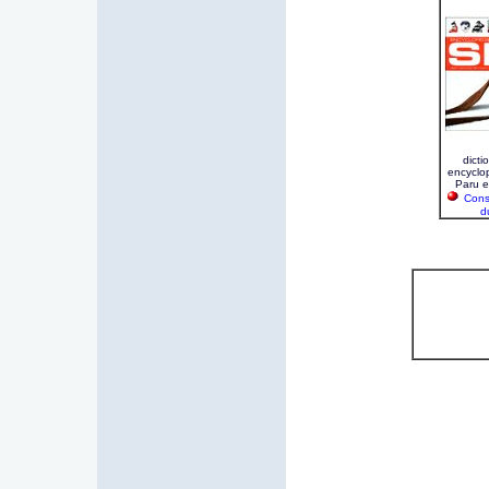
dicti
encyclop
Paru 
Consu
d