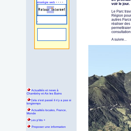
- - - -
stratégie web
voir le jour.
Le Parc trav
Région pour
autres Parc
-
réaliser des
permettraient
consultation
A suivre...
Actualités et news à
Chambéry et Aix les Bains
Cela s'est passé il n'y a pas si
longtemps
Actualités locales, France,
Monde
Les p'tits +
Proposer une information