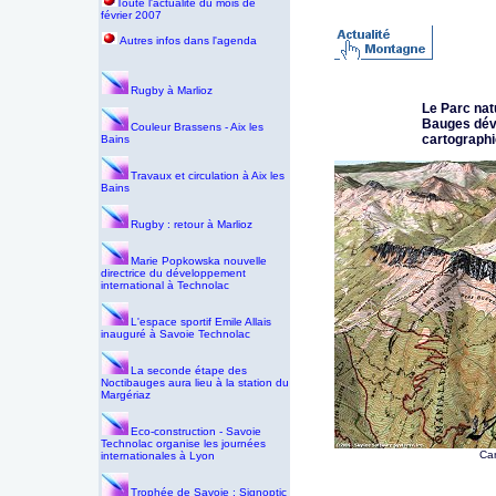
Toute l'actualité du mois de
février 2007
Autres infos dans l'agenda
Rugby à Marlioz
Le Parc nat
Bauges déve
Couleur Brassens - Aix les
cartograph
Bains
Travaux et circulation à Aix les
Bains
Rugby : retour à Marlioz
Marie Popkowska nouvelle
directrice du développement
international à Technolac
L'espace sportif Emile Allais
inauguré à Savoie Technolac
La seconde étape des
Noctibauges aura lieu à la station du
Margériaz
Eco-construction - Savoie
Technolac organise les journées
Car
internationales à Lyon
Trophée de Savoie : Signoptic