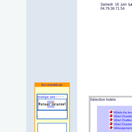
Samedi 16 juin
L
04.79.36.71.54
Sur chambé-aix
- - - -
stratégie web
Sélection hotels
Hôtels Aix le
-
Hôtel Chamb
Hôtel Challes
Hôtel Chartr
Hébergement 