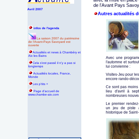
de l'Avant Pays Savo
Avril 2007
Autres actualités d
infos de l'agenda
La saison 2007 du patrimoine
de l'Avant-Pays Savoyard est
ouverte
Actualités et news à Chambéry et
Aix les Bains
Avec une programm
l'automne et surtou
Cela s'est passé il n'y a pas si
lui convienne :
longtemps
Actualités locales, France,
Visites-Jeu pour les
Monde
encore rando-décou
Les p'tits +
Ce sont pas moins d
lieu d'avril à s
P
age d'accueil de
www.chambe-aix.com
nombreuses nouvea
Le premier rendez-
un jeu de piste a
historique de Saint