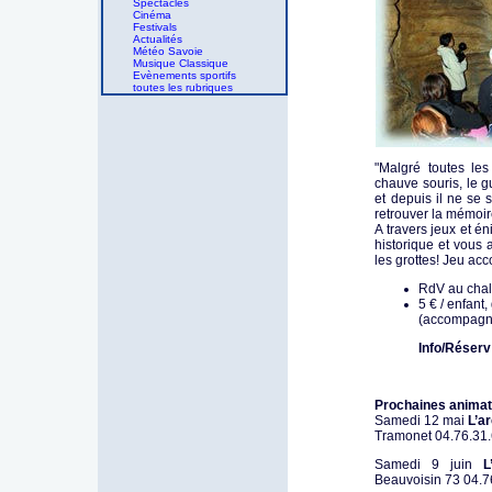
Spectacles
Cinéma
Festivals
Actualités
Météo Savoie
Musique Classique
Evènements sportifs
toutes les rubriques
"Malgré toutes le
chauve souris, le g
et depuis il ne se s
retrouver la mémoire
A travers jeux et é
historique et vous 
les grottes! Jeu ac
RdV au chale
5 € / enfant,
(accompagne
Info/Réserv
Prochaines animat
Samedi 12 mai
L’a
Tramonet 04.76.31
Samedi 9 juin
L
Beauvoisin 73 04.7