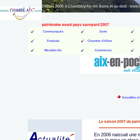
Depuis 2006 à Chambéry Aix-les-Bains et au-delà : www
patrimoine avant pays savoyard 2007
Communiqués
Sortir
Festivals
Chambre d'hôtes
Meublés Aix
Commerces
Actualités e
La saison 2007 du patr
En 2006 naissait une no
avec la mise en place