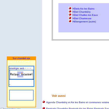
Hôtels Aix les Bains
Hôtel Chambéry
Hôtel Challes les Eaux
Hôtel Chartreuse
Hébergement (autre)
Sur chambé-aix
- - - -
stratégie web
-
Voir aussi
Agenda Chambéry et Aix les Bains et communes voisin
Festivals Chambéry Festivals Aix les Bains Festivals S