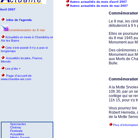
Autres actualités du mois d'avril 2007
Autres actualités du mois de mai 2007
Avril 2007
Commémoration
infos de l'agenda
Le 8 mai, les cé
débuteront à 9 h p
Commémoration du 8 mai
Elles se poursuiv
Actualités et news à Chambéry et
du 8 mai 1945 pu
Aix les Bains
Monument aux Mor
Cela s'est passé il n'y a pas si
Des cérémonies a
longtemps
Monument aux Mor
Actualités locales, France,
aux Morts de Ch
Monde
Bulle.
Les p'tits +
P
age d'accueil de
Commémoration 
www.chambe-aix.com
A la Motte Srvole
10h 30, par un se
cortège qui se r
11h 15, pour s'y 
Vous pourrez lire 
Robert Herreda, a
de la Motte Servo
Spectacles
Plus d'informatio
Cinéma
Festivals
Actualités
Météo Savoie