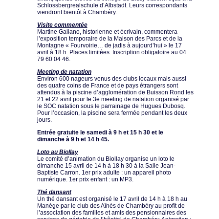
Schlossbergrealschule d’Albstadt. Leurs correspondants
viendront bientôt à Chambéry.
Visite commentée
Martine Galiano, historienne et écrivain, commentera
l’exposition temporaire de la Maison des Parcs et de la
Montagne « Fourvoirie… de jadis à aujourd’hui » le 17
avril à 18 h. Places limitées. Inscription obligatoire au 04
79 60 04 46.
Meeting de natation
Environ 600 nageurs venus des clubs locaux mais aussi
des quatre coins de France et de pays étrangers sont
attendus à la piscine d’agglomération de Buisson Rond les
21 et 22 avril pour le 3e meeting de natation organisé par
le SOC natation sous le parrainage de Hugues Dubosq.
Pour l’occasion, la piscine sera fermée pendant les deux
jours.
Entrée gratuite le samedi à 9 h et 15 h 30 et le
dimanche à 9 h et 14 h 45.
Loto au Biollay
Le comité d’animation du Biollay organise un loto le
dimanche 15 avril de 14 h à 18 h 30 à la Salle Jean-
Baptiste Carron. 1er prix adulte : un appareil photo
numérique. 1er prix enfant : un MP3.
Thé dansant
Un thé dansant est organisé le 17 avril de 14 h à 18 h au
Manège par le club des Aînés de Chambéry au profit de
l’association des familles et amis des pensionnaires des