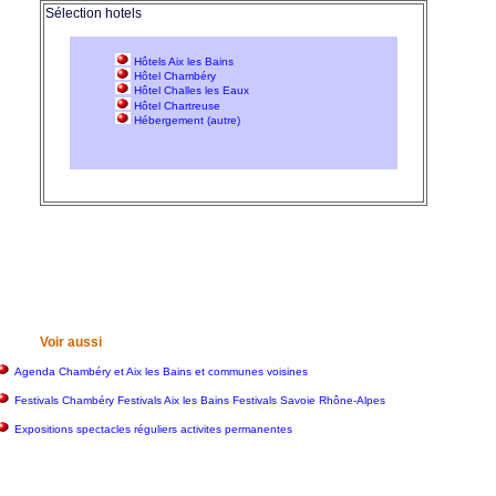
Sélection hotels
Hôtels Aix les Bains
Hôtel Chambéry
Hôtel Challes les Eaux
Hôtel Chartreuse
Hébergement (autre)
Voir aussi
Agenda Chambéry et Aix les Bains et communes voisines
Festivals Chambéry Festivals Aix les Bains Festivals Savoie Rhône-Alpes
Expositions spectacles réguliers activites permanentes