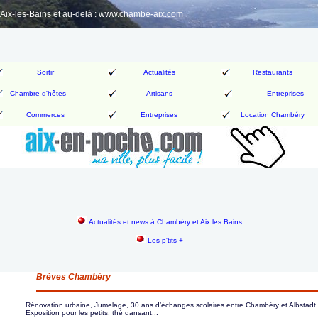
ix-les-Bains et au-delà : www.chambe-aix.com
Sortir
Actualités
Restaurants
Chambre d'hôtes
Artisans
Entreprises
Commerces
Entreprises
Location Chambéry
Actualités et news à Chambéry et Aix les Bains
Les p'tits +
Brèves Chambéry
Rénovation urbaine, Jumelage, 30 ans d’échanges scolaires entre Chambéry et Albstadt,
Exposition pour les petits, thé dansant...