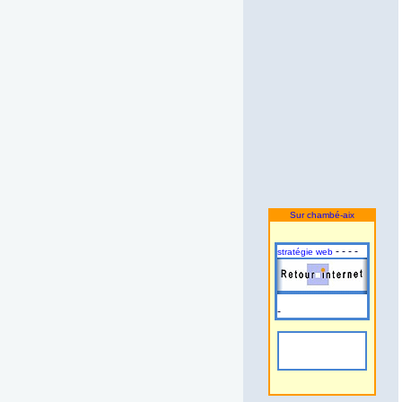
Sur chambé-aix
- - - -
stratégie web
-