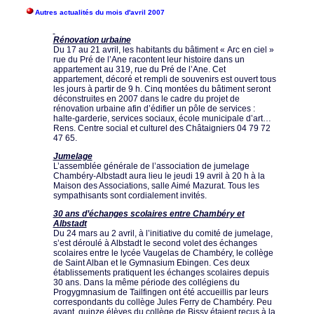
Autres actualités du mois d'avril 2007
Rénovation urbaine
Du 17 au 21 avril, les habitants du bâtiment « Arc en ciel »
rue du Pré de l’Ane racontent leur histoire dans un
appartement au 319, rue du Pré de l’Ane. Cet
appartement, décoré et rempli de souvenirs est ouvert tous
les jours à partir de 9 h. Cinq montées du bâtiment seront
déconstruites en 2007 dans le cadre du projet de
rénovation urbaine afin d’édifier un pôle de services :
halte-garderie, services sociaux, école municipale d’art…
Rens. Centre social et culturel des Châtaigniers 04 79 72
47 65.
Jumelage
L’assemblée générale de l’association de jumelage
Chambéry-Albstadt aura lieu le jeudi 19 avril à 20 h à la
Maison des Associations, salle Aimé Mazurat. Tous les
sympathisants sont cordialement invités.
30 ans d’échanges scolaires entre Chambéry et
Albstadt
Du 24 mars au 2 avril, à l’initiative du comité de jumelage,
s’est déroulé à Albstadt le second volet des échanges
scolaires entre le lycée Vaugelas de Chambéry, le collège
de Saint Alban et le Gymnasium Ebingen. Ces deux
établissements pratiquent les échanges scolaires depuis
30 ans. Dans la même période des collégiens du
Progygmnasium de Tailfingen ont été accueillis par leurs
correspondants du collège Jules Ferry de Chambéry. Peu
avant, quinze élèves du collège de Bissy étaient reçus à la