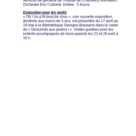
services de gériatrie de l’hôpital de Chambéry. Animation :
Orchestre Eric Collomb. Entrée : 5 Euros.
Exposition pour les petits
« Oh ! Un p’tit bout de chou », une nouvelle exposition,
destinée aux moins de 5 ans, est présentée du 17 avril au
19 mai à la Bibliothèque Georges Brassens dans le cadre
de « Descends aux jardins ! ». Visites guidées pour les
enfants accompagnés de leurs parents les 21 et 28 avril à
16 h.