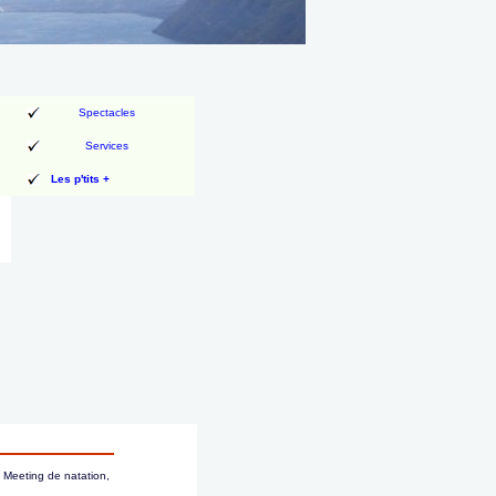
Spectacles
Services
Les p'tits +
 Meeting de natation,