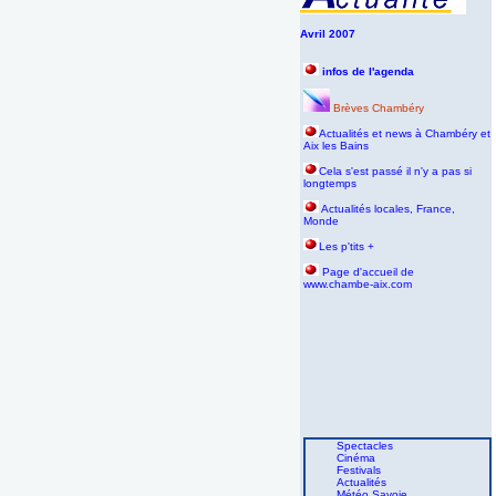
Avril 2007
infos de l'agenda
Brèves Chambéry
Actualités et news à Chambéry et
Aix les Bains
Cela s'est passé il n'y a pas si
longtemps
Actualités locales, France,
Monde
Les p'tits +
P
age d'accueil de
www.chambe-aix.com
Spectacles
Cinéma
Festivals
Actualités
Météo Savoie