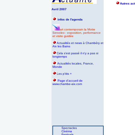
Autres act
Avril 2007
infos de l'agenda
art contemporain la Motte
Servolex : exposition, performance
et visite guidée
Actualités et news à Chambéry et
Aix les Bains
Cela s'est passé il n'y a pas si
longtemps
Actualités locales, France,
Monde
Les p'tits +
P
age d'accueil de
www.chambe-aix.com
Spectacles
Cinéma
Festivals