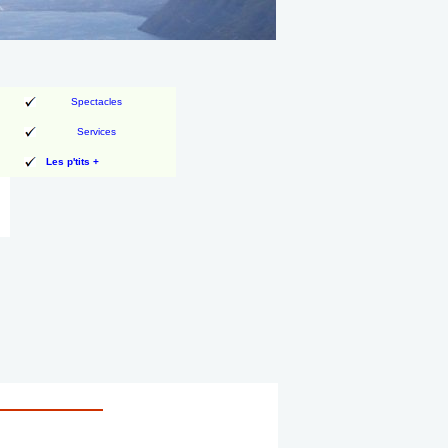
Spectacles
Services
Les p'tits +