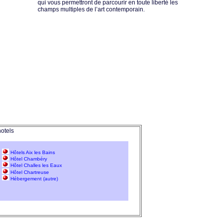
qui vous permettront de parcourir en toute liberté les
champs multiples de l’art contemporain.
hotels
Hôtels Aix les Bains
Hôtel Chambéry
Hôtel Challes les Eaux
Hôtel Chartreuse
Hébergement (autre)