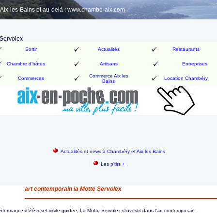
ix-les-Bains et au-delà : www.chambe-aix.com
 Servolex
Sortir
Actualités
Restaurants
Chambre d'hôtes
Artisans
Entreprises
Commerce Aix les
Commerces
Location Chambéry
Bains
Actualités et news à Chambéry et Aix les Bains
Les p'tits +
art contemporain la Motte Servolex
rformance d'élèveset visite guidée, La Motte Servolex s'investit dans l'art contemporain