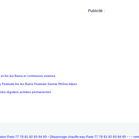
Publicité :
t Aix les Bains et communes voisines
 Festivals Aix les Bains Festivals Savoie Rhône-Alpes
cles réguliers activites permanentes
-
- - -
ion Paris 77 78 91 92 93 94 95
Dépannage chauffe-eau Paris 77 78 91 92 93 94 95
net