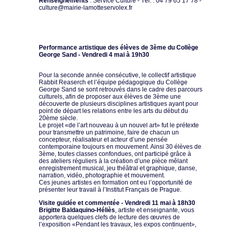
Renseignements
: Service Culture - Tél. : 04 79 65 17 78 -
culture@mairie-lamotteservolex.fr
Performance artistique des élèves de 3ème du Collège
George Sand - Vendredi 4 mai à 19h30
Pour la seconde année consécutive, le collectif artistique
Rabbit Reaserch et l’équipe pédagogique du Collège
George Sand se sont retrouvés dans le cadre des parcours
culturels, afin de proposer aux élèves de 3ème une
découverte de plusieurs disciplines artistiques ayant pour
point de départ les relations entre les arts du début du
20ème siècle.
Le projet «de l’art nouveau à un nouvel art» fut le prétexte
pour transmettre un patrimoine, faire de chacun un
concepteur, réalisateur et acteur d’une pensée
contemporaine toujours en mouvement. Ainsi 30 élèves de
3ème, toutes classes confondues, ont participé grâce à
des ateliers réguliers à la création d’une pièce mêlant
enregistrement musical, jeu théâtral et graphique, danse,
narration, vidéo, photographie et mouvement.
Ces jeunes artistes en formation ont eu l’opportunité de
présenter leur travail à l’Institut Français de Prague.
Visite guidée et commentée - Vendredi 11 mai à 18h30
Brigitte Baldaquino-Héliès
, artiste et enseignante, vous
apportera quelques clefs de lecture des œuvres de
l’exposition «Pendant les travaux, les expos continuent»,