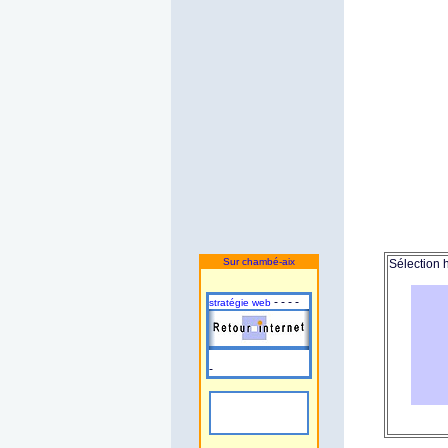
Sur chambé-aix
Sélection 
- - - -
stratégie web
-