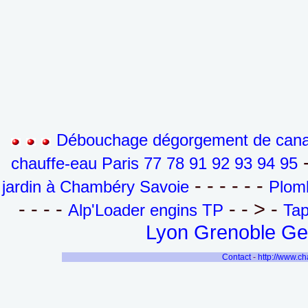
Débouchage dégorgement de canali
-
chauffe-eau Paris 77 78 91 92 93 94 95
- - - - - -
jardin à Chambéry Savoie
Plomb
- - - -
- - > -
Alp'Loader engins TP
Tap
Lyon Grenoble Gen
Contact
-
http://www.c