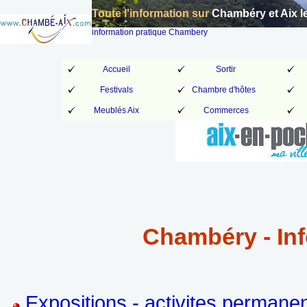
Toute l'information sur
Chambéry et Aix l
information pratique Chambery
Accueil
Sortir
Festivals
Chambre d'hôtes
Meublés Aix
Commerces
Chambéry - Inf
Expositions - activites permane