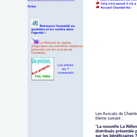
Cela s'est passé il n'y 
Actus
Accueil Chambé-Aix
Retrouvez l'actualité au
quotidien et les sorties dans
l'agenda !
La Réforme du régime
d’imposition des bénéfices distribués
présentée par les avocats de
Chambéry
Les articles
+
les
commentés
Les Avocats de Chambé
thème suivant :
"
La nouvelle La Réfor
distribués présentée 
sur les bénéficiaires 