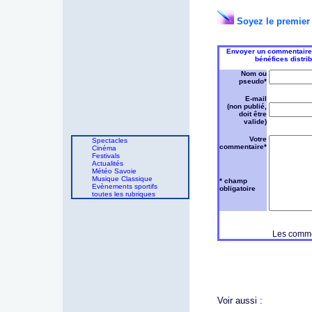
Soyez le premier 
Envoyer un commentaire s
bénéfices distr
Nom ou
pseudo*
E-mail
(non publié,
doit être
valide)
Votre
Spectacles
commentaire*
Cinéma
Festivals
Actualités
Météo Savoie
Musique Classique
* champ
Evènements sportifs
obligatoire
toutes les rubriques
Les commen
Voir aussi :