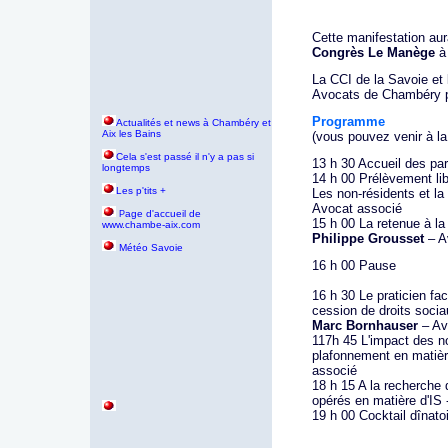
Cette manifestation aur
Congrès Le Manège
à
La CCI de la Savoie et
Avocats de Chambéry po
Programme
Actualités et news à Chambéry et
Aix les Bains
(vous pouvez venir à la
Cela s'est passé il n'y a pas si
13 h 30 Accueil des par
longtemps
14 h 00 Prélèvement lib
Les p'tits +
Les non-résidents et la
Avocat associé
age d'accueil de
P
15 h 00 La retenue à l
www.chambe-aix.com
Philippe Grousset
– A
Météo Savoie
16 h 00 Pause
16 h 30 Le praticien fac
cession de droits soci
Marc Bornhauser
– Av
117h 45 L'impact des n
plafonnement en matiè
associé
18 h 15 A la recherche 
opérés en matière d'IS
19 h 00 Cocktail dînato