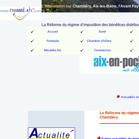
L'information sur
Chambéry, Aix-les-Bains, l'Avant Pa
La Réforme du régime d’imposition des bénéfices distrib
Accueil
Sortir
Festivals
Chambre d'hôtes
Meublés Aix
Commerces
Actualités e
La Réforme du régime 
Chambéry
Autres actualités du mo