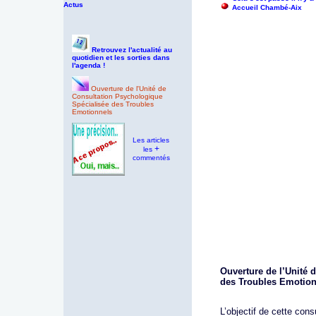
Actus
Accueil Chambé-Aix
Retrouvez l'actualité au
quotidien et les sorties dans
l'agenda !
Ouverture de l'Unité de
Consultation Psychologique
Spécialisée des Troubles
Emotionnels
Les articles
+
les
commentés
Ouverture de l’Unité 
des Troubles Emotion
L’objectif de cette cons