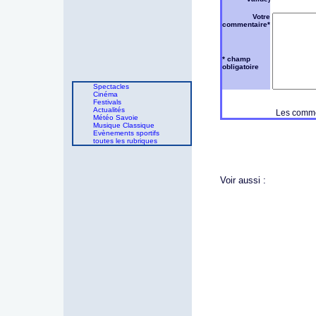
Votre
commentaire*
* champ
obligatoire
Spectacles
Cinéma
Festivals
Actualités
Les commen
Météo Savoie
Musique Classique
Evènements sportifs
toutes les rubriques
Voir aussi :