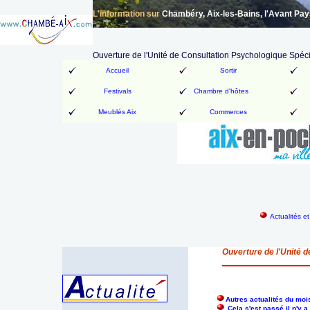
L'information sur
Chambéry, Aix-les-Bains, l'Avant Pa
Ouverture de l'Unité de Consultation Psychologique Spéc
Accueil
Sortir
Festivals
Chambre d'hôtes
Meublés Aix
Commerces
Actualités e
Ouverture de l'Unité 
Autres actualités du moi
Cela s'est passé il n'y 