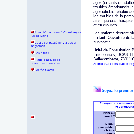
âges (enfants et adulte
troubles émotionnels, 
agoraphobie, phobie soc
les troubles de la perso
ainsi que des thérapies
et en groupes.
Actualités et news à Chambéry et
Les patients devront ob
Aix les Bains
traitant. Ouverture de 
suivante :
Cela s'est passé il n'y a pas si
longtemps
Unité de Consultation 
Les p'tits +
Emotionnels, UCPS-TE 
Bellecombette, 73011 
age d'accueil de
P
www.chambe-aix.com
Secretariat.Consultation-P
Météo Savoie
Soyez le premier 
Envoyer un commentaire 
Psychologiqu
Nom ou
pseudo*
E-mail
(non publié,
doit être
valide)