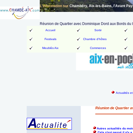
L'information sur
Chambéry, Aix-les-Bains, l'Avant Pa
Réunion de Quartier avec Dominique Dord aux Bords du 
Accueil
Sortir
Festivals
Chambre d'hôtes
Meublés Aix
Commerces
Actualités e
Réunion de Quartier 
Autres actualités du moi
Cela s'est passé il n'y 