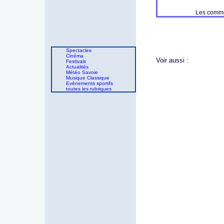
Les commen
Spectacles
Cinéma
Voir aussi :
Festivals
Actualités
Météo Savoie
Musique Classique
Evènements sportifs
toutes les rubriques