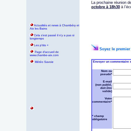
La prochaine réunion de
octobre à 18h30
à l’éc
Actualités et news à Chambéry et
Aix les Bains
Cela s'est passé il n'y a pas si
longtemps
Les p'tits +
Soyez le premier 
age d'accueil de
P
www.chambe-aix.com
Envoyer un commentaire su
Météo Savoie
Nom ou
pseudo*
E-mail
(non publié,
doit être
valide)
Votre
commentaire*
* champ
obligatoire