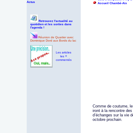
Actus
Accueil Chambé-Aix
Retrouvez l'actualité au
quotidien et les sorties dans
l'agenda !
Réunion de Quartier avec
Dominique Dord aux Bords du lac
Les articles
+
les
commentés
Comme de coutume, le 
iront à la rencontre des
d’échanges sur la vie d
octobre prochain.