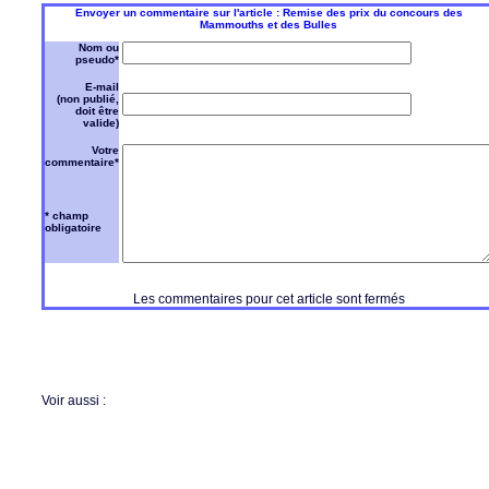
Envoyer un commentaire sur l'article : Remise des prix du concours des
Mammouths et des Bulles
Nom ou
pseudo*
E-mail
(non publié,
doit être
valide)
Votre
commentaire*
* champ
obligatoire
Les commentaires pour cet article sont fermés
Voir aussi :