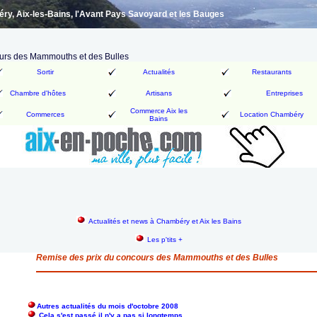
y, Aix-les-Bains, l'Avant Pays Savoyard et les Bauges
urs des Mammouths et des Bulles
Sortir
Actualités
Restaurants
Chambre d'hôtes
Artisans
Entreprises
Commerce Aix les
Commerces
Location Chambéry
Bains
Actualités et news à Chambéry et Aix les Bains
Les p'tits +
Remise des prix du concours des Mammouths et des Bulles
Autres actualités du mois d'octobre 2008
Cela s'est passé il n'y a pas si longtemps