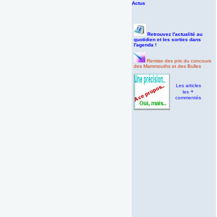
Actus
Retrouvez l'actualité au
quotidien et les sorties dans
l'agenda !
Remise des prix du concours
des Mammouths et des Bulles
Les articles
+
les
commentés