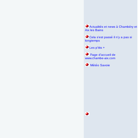
Actualités et news à Chambéry et
Aix les Bains
Cela s'est passé il n'y a pas si
longtemps
Les p'tits +
age d'accueil de
P
www.chambe-aix.com
Météo Savoie