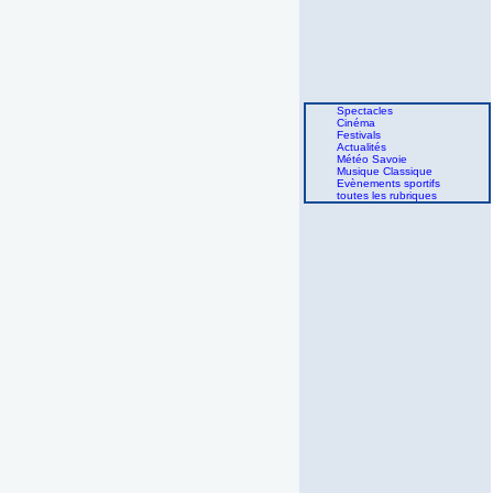
Spectacles
Cinéma
Festivals
Actualités
Météo Savoie
Musique Classique
Evènements sportifs
toutes les rubriques