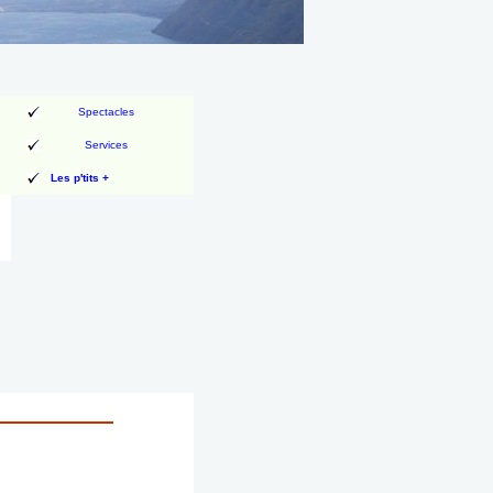
Spectacles
Services
Les p'tits +