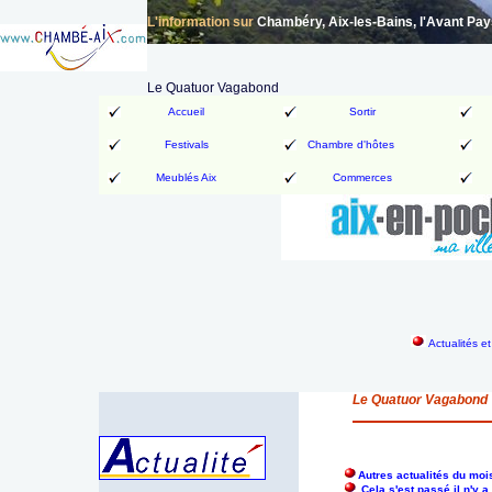
L'information sur
Chambéry, Aix-les-Bains, l'Avant Pa
Le Quatuor Vagabond
Accueil
Sortir
Festivals
Chambre d'hôtes
Meublés Aix
Commerces
Actualités e
Le Quatuor Vagabond
Autres actualités du moi
Cela s'est passé il n'y 