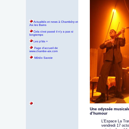
Actualités et news à Chambéry et
Aix les Bains
Cela s'est passé il n'y a pas si
longtemps
Les p'tits +
age d'accueil de
P
www.chambe-aix.com
Météo Savoie
Une odyssée musicale 
d’humour
L’Espace La Trav
vendredi 17 octo