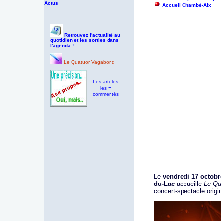
Actus
Accueil Chambé-Aix
Retrouvez l'actualité au
quotidien et les sorties dans
l'agenda !
Le Quatuor Vagabond
Les articles
+
les
commentés
Le
vendredi 17 octobr
du-Lac
accueille
Le Qu
concert-spectacle origin