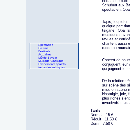
entraine le publi
Schubert aux Ba
spectacle « Opa
Tapis, loupiotes
quelque part da
tsigane ! Opa Tsu
musiques savante
revues et corrig
chantent aussi e
Spectacles
russe ou rouma
Cinéma
Festivals
Actualités
Météo Savoie
Concert de haute
Musique Classique
conjuguent leur 
Evènements sportifs
toutes les rubriques
qui joignent le r
De la relation t
sur scène des si
mise en scène i
Nostalgie, joie,
plus riches s’en
inventivité musi
Tarifs:
Normal : 15 €
Réduit : 11,50 €
Demi : 7,50 €