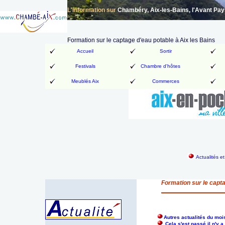
L'information sur
Chambéry, Aix-les-Bains, l'Avant Pa
Formation sur le captage d'eau potable à Aix les Bains
Accueil
Sortir
Festivals
Chambre d'hôtes
Meublés Aix
Commerces
Actualités e
Formation sur le capta
Autres actualités du moi
Cela s'est passé il n'y 