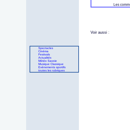
Les commen
Voir aussi :
Spectacles
Cinéma
Festivals
Actualités
Météo Savoie
Musique Classique
Evènements sportifs
toutes les rubriques