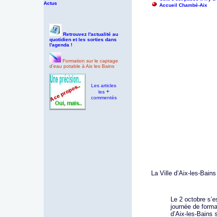
Actus
Accueil Chambé-Aix
Retrouvez l'actualité au
quotidien et les sorties dans
l'agenda !
Formation sur le captage
d'eau potable à Aix les Bains
Les articles
+
les
commentés
La Ville d’Aix-les-Bai
Le 2 octobre s’e
journée de forma
d’Aix-les-Bains 