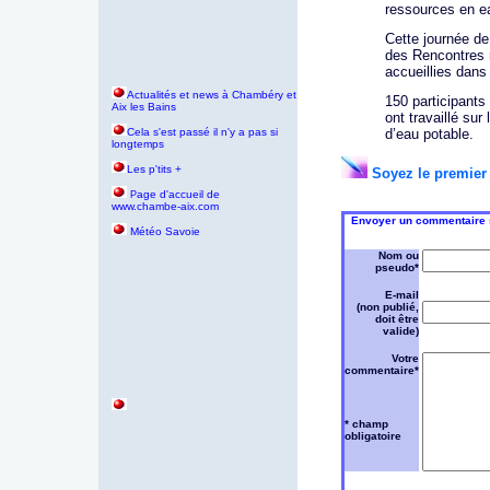
ressources en ea
Cette journée de 
des Rencontres 
accueillies dan
Actualités et news à Chambéry et
150 participants
Aix les Bains
ont travaillé su
Cela s'est passé il n'y a pas si
d’eau potable.
longtemps
Les p'tits +
Soyez le premier 
age d'accueil de
P
www.chambe-aix.com
Envoyer un commentaire su
Météo Savoie
Nom ou
pseudo*
E-mail
(non publié,
doit être
valide)
Votre
commentaire*
* champ
obligatoire